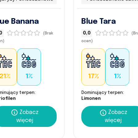
lue Banana
Blue Tara
0
0,0
(Brak
(Br
n)
ocen)
21%
1%
17%
1%
minujący terpen:
Dominujący terpen:
iofilen
Limonen
Zobacz
Zobacz
więcej
więcej