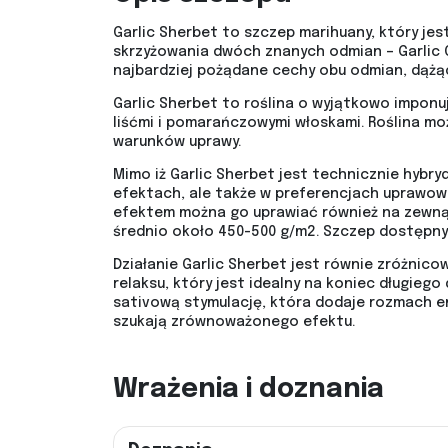
Garlic Sherbet to szczep marihuany, który je
skrzyżowania dwóch znanych odmian – Garlic C
najbardziej pożądane cechy obu odmian, dążąc
Garlic Sherbet to roślina o wyjątkowo imponuj
liśćmi i pomarańczowymi włoskami. Roślina moż
warunków uprawy.
Mimo iż Garlic Sherbet jest technicznie hybrydą
efektach, ale także w preferencjach uprawow
efektem można go uprawiać również na zewnąt
średnio około 450-500 g/m2. Szczep dostępny 
Działanie Garlic Sherbet jest równie zróżnic
relaksu, który jest idealny na koniec długieg
sativową stymulację, która dodaje rozmach ene
szukają zrównoważonego efektu.
Wrażenia i doznania