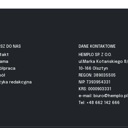
ISZ DO NAS
DANE KONTAKTOWE
takt
HEMPLO SP. Z O.O.
lama
ul.Marka Kotańskiego 8
ółpraca
10-166 Olsztyn
pół
REGON: 389035505
tyka redakcyjna
NIP: 7393954331
KRS: 0000903331
e-mail:
biuro@hemplo.pl
Tel: +48 662 142 666