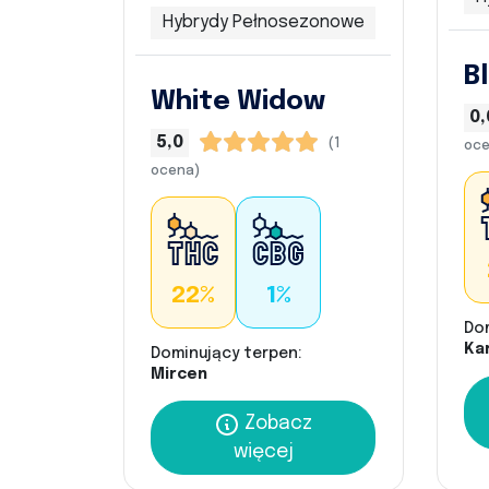
Hybrydy Pełnosezonowe
B
White Widow
0,
5,0
(1
oce
ocena)
22%
1%
Do
Kar
Dominujący terpen:
Mircen
Zobacz
więcej