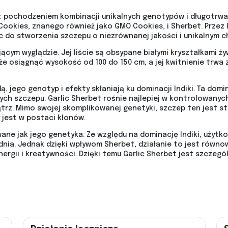
st pochodzeniem kombinacji unikalnych genotypów i długotrwa
ookies, znanego również jako GMO Cookies, i Sherbet. Przez
 do stworzenia szczepu o niezrównanej jakości i unikalnym c
ącym wyglądzie. Jej liście są obsypane białymi kryształkami ż
e osiągnąć wysokość od 100 do 150 cm, a jej kwitnienie trwa z
, jego genotyp i efekty skłaniają ku dominacji Indiki. Ta domin
ych szczepu. Garlic Sherbet rośnie najlepiej w kontrolowany
rz. Mimo swojej skomplikowanej genetyki, szczep ten jest st
jest w postaci klonów.
owane jak jego genetyka. Ze względu na dominację Indiki, użyt
o dnia. Jednak dzięki wpływom Sherbet, działanie to jest równ
rgii i kreatywności. Dzięki temu Garlic Sherbet jest szczegó