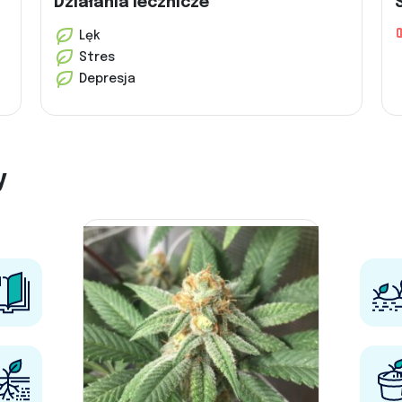
Działania lecznicze
Lęk
Stres
Depresja
y