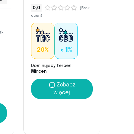
0,0
(Brak
ocen)
ak
20%
< 1%
Dominujący terpen:
Mircen
Zobacz
więcej