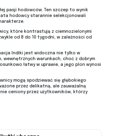
łej pasji hodowców. Ten szczep to wynik
 lata hodowcy starannie selekcjonowali
harakterze.
ywicy, które kontrastują z ciemnozielonymi
wykle od 8 do 10 tygodni, w zależności od
acja Indiki jest widoczna nie tylko w
ch, wewnętrznych warunkach, choć z dobrym
osunkowo łatwy w uprawie, a jego plon wynosi
kownicy mogą spodziewać się głębokiego
oważone przez delikatną, ale zauważalną
lnie ceniony przez użytkowników, którzy