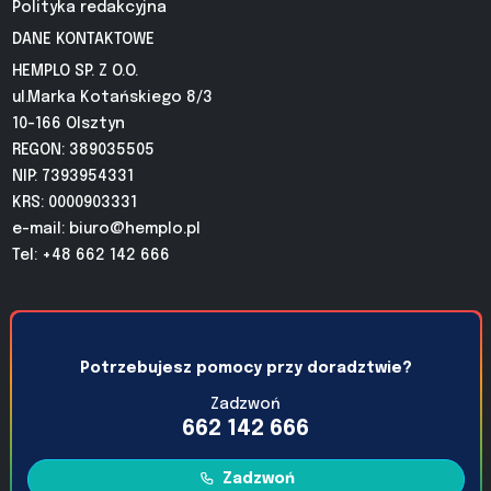
Polityka redakcyjna
DANE KONTAKTOWE
HEMPLO SP. Z O.O.
ul.Marka Kotańskiego 8/3
10-166 Olsztyn
REGON: 389035505
NIP: 7393954331
KRS: 0000903331
e-mail:
biuro@hemplo.pl
Tel: +48 662 142 666
Potrzebujesz pomocy przy doradztwie?
Zadzwoń
662 142 666
Zadzwoń