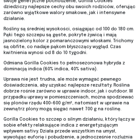
swoje genetyczne pochodzenie, Gorilla Cookies
dziedziczy najlepsze cechy obu swoich rodziców, oferując
zarówno wyjątkowe walory smakowe, jak i intensywne
działanie.
Rośliny są średniej wysokości, osiągając od 100 do 180 cm.
Pąki tego szczepu są gęste, pokryte żywicą i mają
jasnozielony kolor z pomarańczowymi włoskami. Trichomy
są obfite, co nadaje pąkom błyszczący wygląd. Czas
kwitnienia wynosi od 8 do 10 tygodni.
Odmiana Gorilla Cookies to pełnosezonowa hybryda z
dominacją indica (60% indica, 40% sativa).
Uprawa nie jest trudna, ale może wymagać pewnego
doświadczenia, aby uzyskać najlepsze rezultaty. Roślina
dobrze rośnie zarówno w uprawie indoor, jak i outdoor. W
przypadku uprawy w pomieszczeniach, można spodziewać
się plonów rzędu 400-600 g/m², natomiast w uprawie na
zewnątrz plony mogą sięgać nawet 700 g na roślinę.
Gorilla Cookies to szczep o silnym działaniu, który łączy w
sobie efekty relaksujące indica z energetyzującym
wpływem sativy. Działa przede wszystkim na umysł,
wywołując euforię i pobudzenie, a jednocześnie rozluźnia