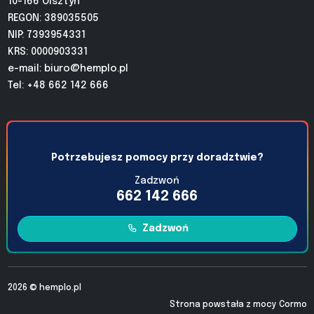
10-166 Olsztyn
REGON: 389035505
NIP: 7393954331
KRS: 0000903331
e-mail:
biuro@hemplo.pl
Tel: +48 662 142 666
Potrzebujesz pomocy przy doradztwie?
Zadzwoń
662 142 666
Zadzwoń
2026 ©
hemplo.pl
Strona powstała z mocy
Cormo