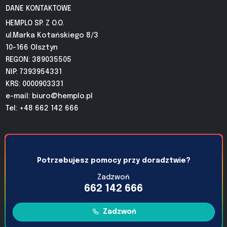
DANE KONTAKTOWE
HEMPLO SP. Z O.O.
ul.Marka Kotańskiego 8/3
10-166 Olsztyn
REGON: 389035505
NIP: 7393954331
KRS: 0000903331
e-mail:
biuro@hemplo.pl
Tel: +48 662 142 666
Potrzebujesz pomocy przy doradztwie?
Zadzwoń
662 142 666
Zadzwoń