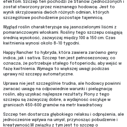
efektom. Szczep ten pochodzi ze Stanów Zjednoczonych i
został stworzony przez nieznanego hodowcę. Jest to
wynik skrzyżowania dwóch różnych odmian, których
szczegółowe pochodzenie pozostaje tajemnicą.
Wygląd roślin charakteryzuje się jasnozielonymi liśćmi z
pomarańczowymi włoskami. Rośliny tego szczepu osiągają
średnią wysokość, zazwyczaj między 100 a 150 cm. Czas
kwitnienia wynosi około 8-10 tygodni.
Happy Rancher to hybryda, która zawiera zarówno geny
indica, jak i sativa. Szczep ten jest pełnosezonowy, co
oznacza, że potrzebuje stałego fotoperiodu, aby wejść w
fazę kwitnienia. Wymaga to większej uwagi podczas
uprawy niż szczepy automatyczne.
Uprawa nie jest szczególnie trudna, ale hodowcy powinni
zwracać uwagę na odpowiednie warunki i pielęgnację
roślin, aby uzyskać najlepsze rezultaty. Plony z tego
szczepu są zazwyczaj dobre, a wydajność oscyluje w
granicach 450-600 gramów na metr kwadratowy.
Szczep ten dostarcza głębokiego relaksu i odprężenia, ale
jednocześnie wpływa na umysł, przynosząc pobudzenie i
kreatywność.W związku z tym jest to szczep o