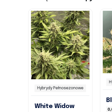
H
Hybrydy Pełnosezonowe
B
White Widow
0,