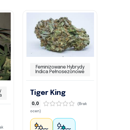
Feminizowane Hybrydy
Indica Pełnosezonowe
y
Tiger King
a
0,0
(Brak
ocen)
ak