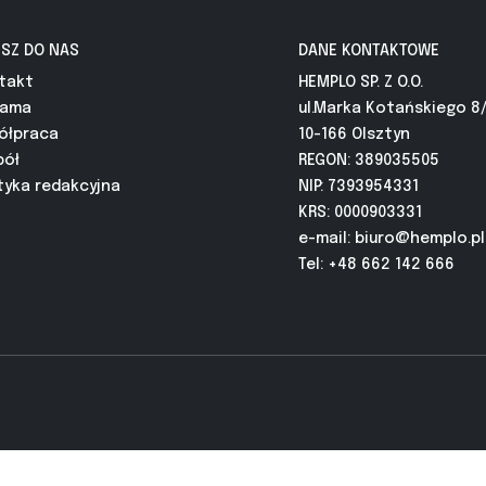
ISZ DO NAS
DANE KONTAKTOWE
takt
HEMPLO SP. Z O.O.
lama
ul.Marka Kotańskiego 8
ółpraca
10-166 Olsztyn
pół
REGON: 389035505
tyka redakcyjna
NIP: 7393954331
KRS: 0000903331
e-mail:
biuro@hemplo.pl
Tel: +48 662 142 666