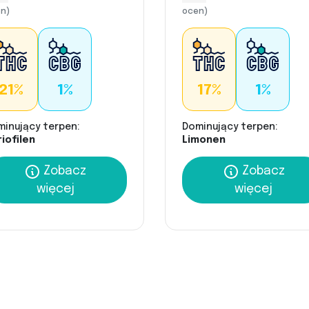
n)
ocen)
21%
1%
17%
1%
minujący terpen:
Dominujący terpen:
iofilen
Limonen
Zobacz
Zobacz
więcej
więcej