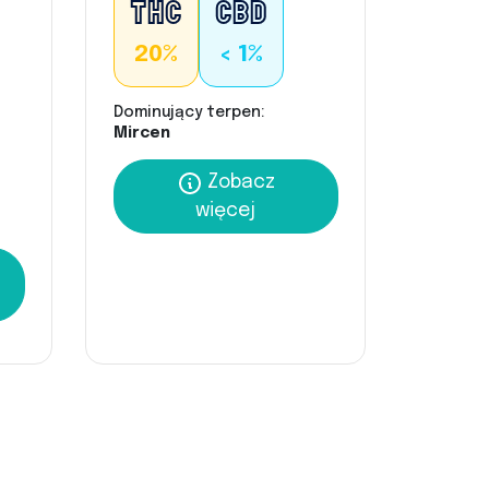
20%
< 1%
Dominujący terpen:
Mircen
Zobacz
więcej