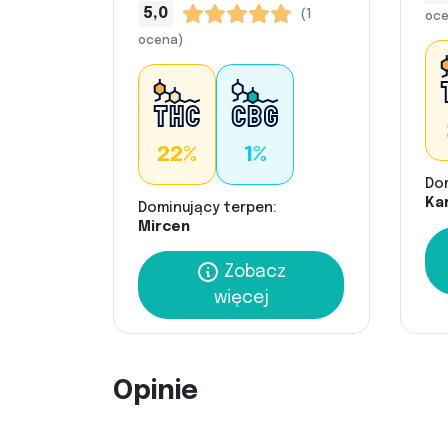
5,0
(1
oce
ocena)
22%
1%
Do
Kar
Dominujący terpen:
Mircen
Zobacz
więcej
Opinie