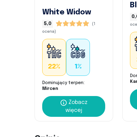
B
White Widow
0,
5,0
(1
oce
ocena)
22%
1%
Do
Kar
Dominujący terpen:
Mircen
Zobacz
więcej