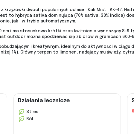
z krzyżówki dwóch popularnych odmian: Kali Mist i AK-47. Hist
est to hybryda sativa dominująca (70% sativa, 30% indica) do
nie, jak i w trybie automatycznym.
0 cm i ma stosunkowo krótki czas kwitnienia wynoszący 8-9 t
st outdoor można spodziewać się zbiorów w granicach 600-8
e pobudzającym i kreatywnym, idealnym do aktywności w ciągu 
oniżej 1%). Główny terpen to limonen, nadający mu świeży, cyt
Działania lecznicze
Stres
Ból