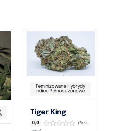
Feminizowane Hybrydy
Indica Pełnosezonowe
y
Tiger King
a
0,0
(Brak
ocen)