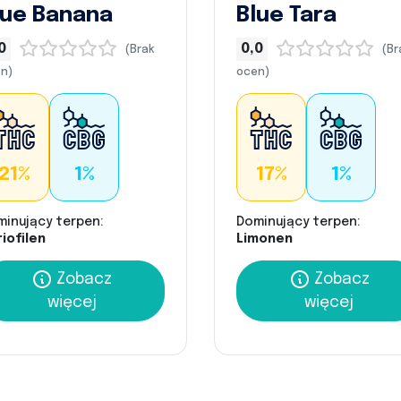
lue Banana
Blue Tara
0
0,0
(Brak
(Br
n)
ocen)
21%
1%
17%
1%
minujący terpen:
Dominujący terpen:
iofilen
Limonen
Zobacz
Zobacz
więcej
więcej