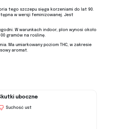
oria tego szczepu sięga korzeniami do lat 90.
stępna w wersji feminizowanej. Jest
ygodni. W warunkach indoor, plon wynosi około
00 gramów na roślinę.
dnia. Ma umiarkowany poziom THC, w zakresie
rusowy aromat.
Skutki uboczne
Suchość ust