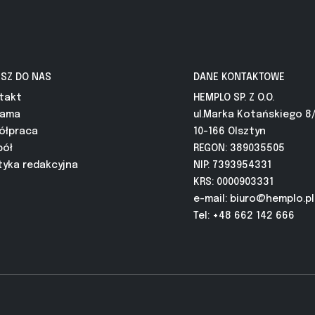
ISZ DO NAS
DANE KONTAKTOWE
takt
HEMPLO SP. Z O.O.
lama
ul.Marka Kotańskiego 8
ółpraca
10-166 Olsztyn
pół
REGON: 389035505
tyka redakcyjna
NIP: 7393954331
KRS: 0000903331
e-mail:
biuro@hemplo.pl
Tel: +48 662 142 666