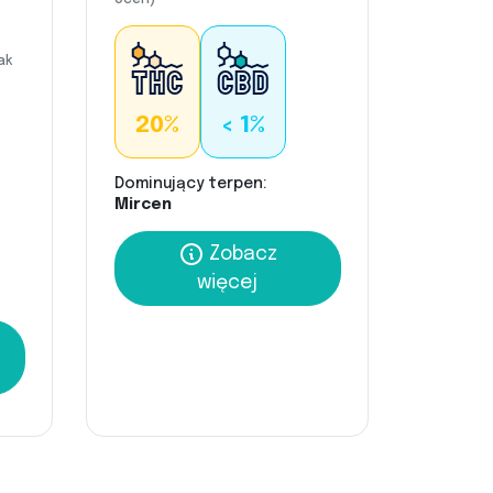
ak
20%
< 1%
Dominujący terpen:
Mircen
Zobacz
więcej