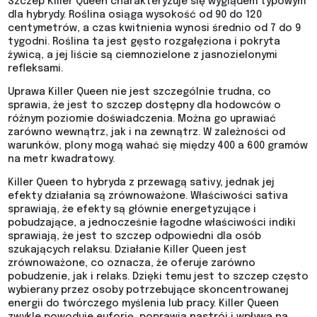
Szczep Killer Queen charakteryzuje się wyglądem typowym
dla hybrydy. Roślina osiąga wysokość od 90 do 120
centymetrów, a czas kwitnienia wynosi średnio od 7 do 9
tygodni. Roślina ta jest gęsto rozgałęziona i pokryta
żywicą, a jej liście są ciemnozielone z jasnozielonymi
refleksami.
Uprawa Killer Queen nie jest szczególnie trudna, co
sprawia, że jest to szczep dostępny dla hodowców o
różnym poziomie doświadczenia. Można go uprawiać
zarówno wewnątrz, jak i na zewnątrz. W zależności od
warunków, plony mogą wahać się między 400 a 600 gramów
na metr kwadratowy.
Killer Queen to hybryda z przewagą sativy, jednak jej
efekty działania są zrównoważone. Właściwości sativa
sprawiają, że efekty są głównie energetyzujące i
pobudzające, a jednocześnie łagodne właściwości indiki
sprawiają, że jest to szczep odpowiedni dla osób
szukających relaksu. Działanie Killer Queen jest
zrównoważone, co oznacza, że oferuje zarówno
pobudzenie, jak i relaks. Dzięki temu jest to szczep często
wybierany przez osoby potrzebujące skoncentrowanej
energii do twórczego myślenia lub pracy. Killer Queen
zwykle powoduje euforię, poprawia nastrój i wpływa na