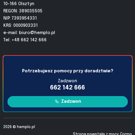
10-166 Olsztyn
REGON: 389035505
NIP: 7393954331
KRS: 0000903331
e-mail:
biuro@hemplo.pl
Tel: +48 662 142 666
Potrzebujesz pomocy przy doradztwie?
Zadzwoń
662 142 666
Zadzwoń
2026 ©
hemplo.pl
Strona powstała z mocy
Cormo