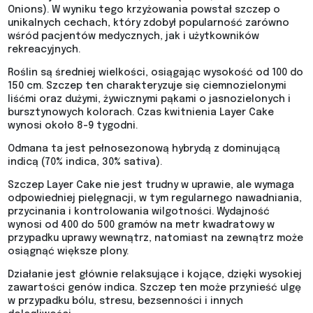
Onions). W wyniku tego krzyżowania powstał szczep o
unikalnych cechach, który zdobył popularność zarówno
wśród pacjentów medycznych, jak i użytkowników
rekreacyjnych.
Roślin są średniej wielkości, osiągając wysokość od 100 do
150 cm. Szczep ten charakteryzuje się ciemnozielonymi
liśćmi oraz dużymi, żywicznymi pąkami o jasnozielonych i
bursztynowych kolorach. Czas kwitnienia Layer Cake
wynosi około 8-9 tygodni.
Odmana ta jest pełnosezonową hybrydą z dominującą
indicą (70% indica, 30% sativa).
Szczep Layer Cake nie jest trudny w uprawie, ale wymaga
odpowiedniej pielęgnacji, w tym regularnego nawadniania,
przycinania i kontrolowania wilgotności. Wydajność
wynosi od 400 do 500 gramów na metr kwadratowy w
przypadku uprawy wewnątrz, natomiast na zewnątrz może
osiągnąć większe plony.
Działanie jest głównie relaksujące i kojące, dzięki wysokiej
zawartości genów indica. Szczep ten może przynieść ulgę
w przypadku bólu, stresu, bezsenności i innych