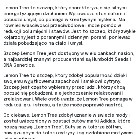
Lemon Tree to szczep, który charakteryzuje się silnym i
energetyzującym działaniem. Wprowadza stan euforii i
pobudza umysł, co pomaga w kreatywnym myśleniu. Ma
również właściwości przeciwbólowe i może pomóc w
redukcji bólu mięśni i stawów. Jest to szczep, który zwykle
kojarzony jest z porannymi i dziennymi porami, ponieważ
działa pobudzająco na ciało i umysł.
Szczep Lemon Tree jest dostępny w wielu bankach nasion,
a najbardziej znanymi producentami są Humboldt Seeds i
DNA Genetics.
Lemon Tree to szczep, który zdobył popularność dzięki
swojemu wyjątkowemu zapachowi i smakowi cytryny.
Szczep jest często wybierany przez ludzi, którzy chcą
poczuć się pobudzeni, ale jednocześnie relaksowani i
zrelaksowani. Wiele osób uważa, że Lemon Tree pomaga w
redukcji lęku i stresu, a także może poprawić nastrój.
Co ciekawe, Lemon Tree zdobył uznanie w świecie mody i
został uwieczniony w postaci butów marki Adidas, które
noszą nazwę „Lemon Tree”. Buty są w kolorze żółtym,
nawiązującym do koloru cytryny, i są ozdobione motywem