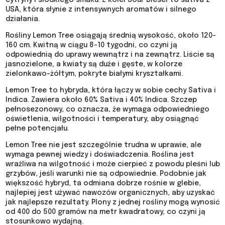
cytryny i słodkiego smaku. Z kolei Sour Diesel to sativa z
USA, która słynie z intensywnych aromatów i silnego
działania.
Rośliny Lemon Tree osiągają średnią wysokość, około 120-
160 cm. Kwitną w ciągu 8-10 tygodni, co czyni ją
odpowiednią do uprawy wewnątrz i na zewnątrz. Liście są
jasnozielone, a kwiaty są duże i gęste, w kolorze
zielonkawo-żółtym, pokryte białymi kryształkami.
Lemon Tree to hybryda, która łączy w sobie cechy Sativa i
Indica. Zawiera około 60% Sativa i 40% Indica. Szczep
pełnosezonowy, co oznacza, że wymaga odpowiedniego
oświetlenia, wilgotności i temperatury, aby osiągnąć
pełne potencjału.
Lemon Tree nie jest szczególnie trudna w uprawie, ale
wymaga pewnej wiedzy i doświadczenia. Roślina jest
wrażliwa na wilgotność i może cierpieć z powodu pleśni lub
grzybów, jeśli warunki nie są odpowiednie. Podobnie jak
większość hybryd, ta odmiana dobrze rośnie w glebie,
najlepiej jest używać nawozów organicznych, aby uzyskać
jak najlepsze rezultaty. Plony z jednej rośliny mogą wynosić
od 400 do 500 gramów na metr kwadratowy, co czyni ją
stosunkowo wydajną.