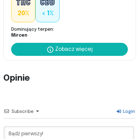
20%
< 1%
Dominujący terpen:
Mircen
Zobacz więcej
Opinie
Subscribe
Login