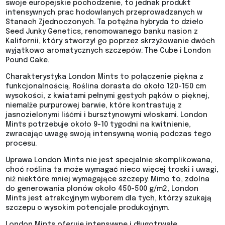
swoje europejskie pochodzenie, to jednak produkt
intensywnych prac hodowlanych przeprowadzanych w
Stanach Zjednoczonych. Ta potężna hybryda to dzieło
Seed Junky Genetics, renomowanego banku nasion z
Kalifornii, który stworzył go poprzez skrzyżowanie dwóch
wyjątkowo aromatycznych szczepów: The Cube i London
Pound Cake.
Charakterystyka London Mints to połączenie piękna z
funkcjonalnością. Roślina dorasta do około 120-150 cm
wysokości, z kwiatami pełnymi gęstych pąków o pięknej,
niemalże purpurowej barwie, które kontrastują z
jasnozielonymi liśćmi i bursztynowymi włoskami. London
Mints potrzebuje około 9-10 tygodni na kwitnienie,
zwracając uwagę swoją intensywną wonią podczas tego
procesu.
Uprawa London Mints nie jest specjalnie skomplikowana,
choć roślina ta może wymagać nieco więcej troski i uwagi,
niż niektóre mniej wymagające szczepy. Mimo to, zdolna
do generowania plonów około 450-500 g/m2, London
Mints jest atrakcyjnym wyborem dla tych, którzy szukają
szczepu o wysokim potencjale produkcyjnym.
London Mints oferuje intensywne i długotrwałe