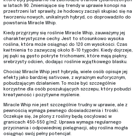
które były popularne na zachodzie Stanów Zjednoczonych
w latach 90. Zmieniające się trendy w uprawie konopi na
przestrzeni lat sprawiły, że hodowcy zaczęli skupiać się na
tworzeniu nowych, unikalnych hybryd, co doprowadziło do
powstania Miracle Whip.
Kiedy przyjrzymy się roślinie Miracle Whip, zauważymy jej
charakterystyczne cechy. Jest to stosunkowo wysoka
roślina, która może osiągnąć do 120 cm wysokości. Czas
kwitnienia to zazwyczaj około 8-10 tygodni. Kiedy dojrzeje,
jej pąki są gęsto pokryte trichomami, które mają piękny,
srebrzysty odcień, dodając roślinie wyjątkowego blasku.
Chociaż Miracle Whip jest hybrydą, wiele osób opisuje jej
efekty jako bardziej sativowe, z wyraźnym euforycznym,
pobudzającym działaniem. To może być szczególnie
korzystne dla osób poszukujących szczepu, który pobudzi
kreatywność i pozytywne myślenie.
Miracle Whip nie jest szczególnie trudny w uprawie, ale z
pewnością wymaga pewnego doświadczenia i troski.
Oczekuje się, że plony z rośliny będą oscylować w
granicach 450-550 g/m2. Uprawa wymaga regularnego
przycinania i odpowiedniej pielęgnacji, aby roślina mogła
osiągnąć swój pełny potencjał.