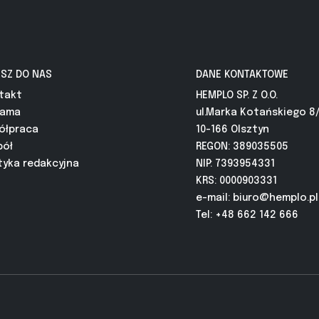
ISZ DO NAS
DANE KONTAKTOWE
takt
HEMPLO SP. Z O.O.
lama
ul.Marka Kotańskiego 8
ółpraca
10-166 Olsztyn
pół
REGON: 389035505
tyka redakcyjna
NIP: 7393954331
KRS: 0000903331
e-mail:
biuro@hemplo.pl
Tel: +48 662 142 666