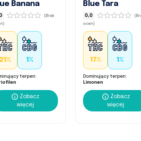
lue Banana
Blue Tara
0
0,0
(Brak
(Br
n)
ocen)
21%
1%
17%
1%
minujący terpen:
Dominujący terpen:
iofilen
Limonen
Zobacz
Zobacz
więcej
więcej