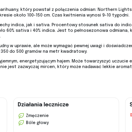
ihuany, który powstał z połączenia odmian: Northern Lights 
resie około 100-150 cm. Czas kwitnienia wynosi 9-10 tygodni.
chy indica, jak i sativa. Procentowy stosunek sativa do indi
oło 60% sativa i 40% indica. Jest to pełnosezonowa odmiana, 
.
udny w uprawie, ale może wymagać pewnej uwagi i doświadczeni
 350 do 500 gramów na metr kwadratowy.
yjemnym, energetyzującym hajem. Może towarzyszyć uczucie euf
nie jest zazwyczaj mircen, który może nadawać lekkie aromaty
Działania lecznicze
Zmęczenie
Bóle głowy