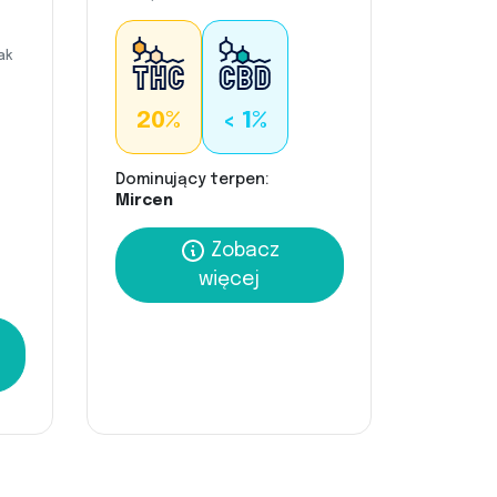
ak
20%
< 1%
Dominujący terpen:
Mircen
Zobacz
więcej