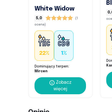
B
White Widow
0,
5,0
(1
oce
ocena)
22%
1%
Do
Kar
Dominujący terpen:
Mircen
Zobacz
więcej