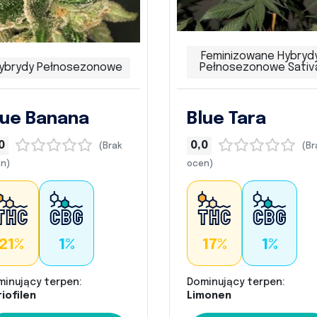
Feminizowane Hybryd
ybrydy Pełnosezonowe
Pełnosezonowe Sativ
lue Banana
Blue Tara
0
0,0
(Brak
(Br
n)
ocen)
21%
1%
17%
1%
minujący terpen:
Dominujący terpen:
iofilen
Limonen