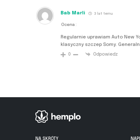
Bab Marli
3 lat temu
Ocena :
Regularnie uprawiam Auto New Yor
klasyczny szczep Somy. Generaln
Odpowiedz
0
NA SKRÓTY
NAP