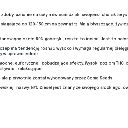
y zdobył uznanie na całym świecie dzięki swojemu charaktery
 osiągające do 120-150 cm na zewnątrz. Mają błyszczące, żywi
stanowiącą około 60% genetyki, reszta to indica. Jest to peł
zep ma tendencję rosnąć wysoko i wymaga regularnej pielęgna
 w uprawie indoor.
 mocne, euforyczne i pobudzające efekty. Wysoki poziom THC, 
tywne i relaksujące.
, ale pierwotnie został wyhodowany przez Soma Seeds.
owskiej” nazwy, NYC Diesel jest znany ze swojego słodkiego, 