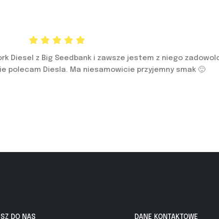
k Diesel z Big Seedbank i zawsze jestem z niego zadowolon
ie polecam Diesla. Ma niesamowicie przyjemny smak 🙂
ISZ DO NAS
DANE KONTAKTOWE