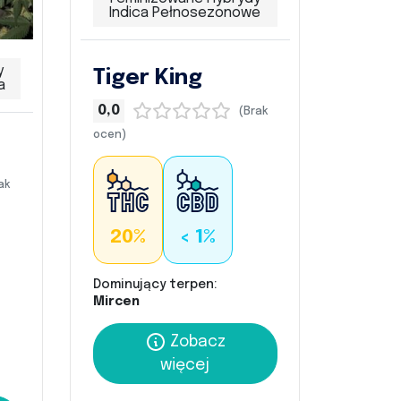
Indica Pełnosezonowe
y
Tiger King
a
0,0
(Brak
ocen)
ak
20%
< 1%
Dominujący terpen:
Mircen
Zobacz
więcej