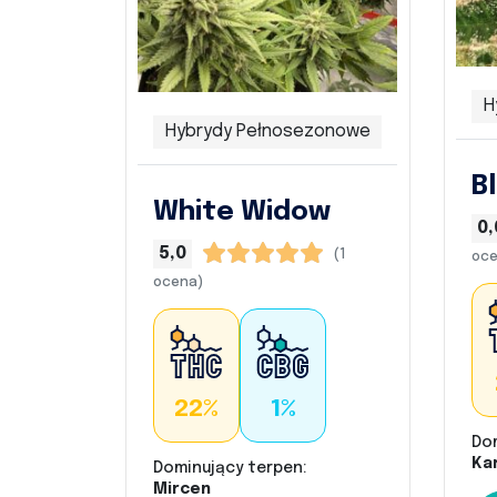
H
Hybrydy Pełnosezonowe
B
White Widow
0,
5,0
(1
oce
ocena)
22%
1%
Do
Kar
Dominujący terpen:
Mircen