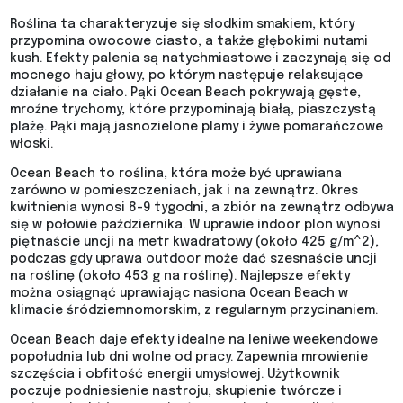
Roślina ta charakteryzuje się słodkim smakiem, który
przypomina owocowe ciasto, a także głębokimi nutami
kush. Efekty palenia są natychmiastowe i zaczynają się od
mocnego haju głowy, po którym następuje relaksujące
działanie na ciało. Pąki Ocean Beach pokrywają gęste,
mroźne trychomy, które przypominają białą, piaszczystą
plażę. Pąki mają jasnozielone plamy i żywe pomarańczowe
włoski.
Ocean Beach to roślina, która może być uprawiana
zarówno w pomieszczeniach, jak i na zewnątrz. Okres
kwitnienia wynosi 8-9 tygodni, a zbiór na zewnątrz odbywa
się w połowie października. W uprawie indoor plon wynosi
piętnaście uncji na metr kwadratowy (około 425 g/m^2),
podczas gdy uprawa outdoor może dać szesnaście uncji
na roślinę (około 453 g na roślinę). Najlepsze efekty
można osiągnąć uprawiając nasiona Ocean Beach w
klimacie śródziemnomorskim, z regularnym przycinaniem.
Ocean Beach daje efekty idealne na leniwe weekendowe
popołudnia lub dni wolne od pracy. Zapewnia mrowienie
szczęścia i obfitość energii umysłowej. Użytkownik
poczuje podniesienie nastroju, skupienie twórcze i