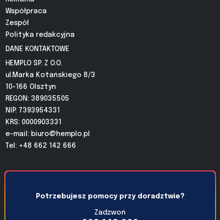
Współpraca
Zespół
Polityka redakcyjna
DANE KONTAKTOWE
HEMPLO SP. Z O.O.
ul.Marka Kotańskiego 8/3
10-166 Olsztyn
REGON: 389035505
NIP: 7393954331
KRS: 0000903331
e-mail:
biuro@hemplo.pl
Tel: +48 662 142 666
Potrzebujesz pomocy przy doradztwie?
Zadzwoń