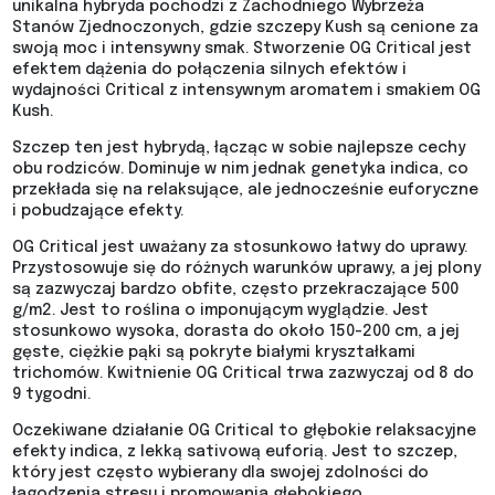
unikalna hybryda pochodzi z Zachodniego Wybrzeża
Stanów Zjednoczonych, gdzie szczepy Kush są cenione za
swoją moc i intensywny smak. Stworzenie OG Critical jest
efektem dążenia do połączenia silnych efektów i
wydajności Critical z intensywnym aromatem i smakiem OG
Kush.
Szczep ten jest hybrydą, łącząc w sobie najlepsze cechy
obu rodziców. Dominuje w nim jednak genetyka indica, co
przekłada się na relaksujące, ale jednocześnie euforyczne
i pobudzające efekty.
OG Critical jest uważany za stosunkowo łatwy do uprawy.
Przystosowuje się do różnych warunków uprawy, a jej plony
są zazwyczaj bardzo obfite, często przekraczające 500
g/m2. Jest to roślina o imponującym wyglądzie. Jest
stosunkowo wysoka, dorasta do około 150-200 cm, a jej
gęste, ciężkie pąki są pokryte białymi kryształkami
trichomów. Kwitnienie OG Critical trwa zazwyczaj od 8 do
9 tygodni.
Oczekiwane działanie OG Critical to głębokie relaksacyjne
efekty indica, z lekką sativową euforią. Jest to szczep,
który jest często wybierany dla swojej zdolności do
łagodzenia stresu i promowania głębokiego,