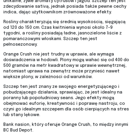
unikalne, żywe aromaty cytrusów i jagód. Szczep ten jest
zdecydowanie sativą, jednak posiada także pewne cechy
indica, dając użytkownikom zrównoważone efekty.
Rośliny charakteryzują się średnią wysokością, sięgającą
od 120 do 150 cm. Czas kwitnienia wynosi około 7-9
tygodni, a rośliny posiadają ładne, jasnozielone liście z
pomarańczowymi włoskami. Szczep ten jest
pełnosezonowy.
Orange Crush nie jest trudny w uprawie, ale wymaga
doświadczenia w hodowli. Plony mogą wahać się od 400 do
500 gramów na metr kwadratowy w uprawie wewnętrznej,
natomiast uprawa na zewnątrz może przynieść nawet
większe plony, w zależności od warunków.
Szczep ten jest znany ze swojego energetyzującego i
pobudzającego działania, sprawiając, że jest idealny na
poranny lub popołudniowy seans. Jego efekty mogą
obejmować euforię, kreatywność i poprawę nastroju, co
czyni go idealnym szczepem dla osób cierpiących na stres
lub stany lękowe.
Bank nasion, który oferuje Orange Crush, to między innymi
BC Bud Depot.