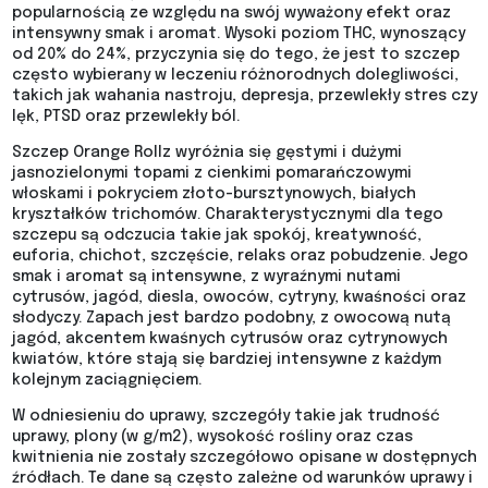
popularnością ze względu na swój wyważony efekt oraz
intensywny smak i aromat. Wysoki poziom THC, wynoszący
od 20% do 24%, przyczynia się do tego, że jest to szczep
często wybierany w leczeniu różnorodnych dolegliwości,
takich jak wahania nastroju, depresja, przewlekły stres czy
lęk, PTSD oraz przewlekły ból​​.
Szczep Orange Rollz wyróżnia się gęstymi i dużymi
jasnozielonymi topami z cienkimi pomarańczowymi
włoskami i pokryciem złoto-bursztynowych, białych
kryształków trichomów​​. Charakterystycznymi dla tego
szczepu są odczucia takie jak spokój, kreatywność,
euforia, chichot, szczęście, relaks oraz pobudzenie​​. Jego
smak i aromat są intensywne, z wyraźnymi nutami
cytrusów, jagód, diesla, owoców, cytryny, kwaśności oraz
słodyczy​​. Zapach jest bardzo podobny, z owocową nutą
jagód, akcentem kwaśnych cytrusów oraz cytrynowych
kwiatów, które stają się bardziej intensywne z każdym
kolejnym zaciągnięciem​​.
W odniesieniu do uprawy, szczegóły takie jak trudność
uprawy, plony (w g/m2), wysokość rośliny oraz czas
kwitnienia nie zostały szczegółowo opisane w dostępnych
źródłach. Te dane są często zależne od warunków uprawy i