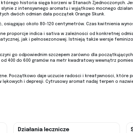
 którego historia sięga korzeni w Stanach Zjednoczonych. J
#1 słynie z intensywnego aromatu i wyjątkowo mocnego działani
tych dwóch odmian dała początek Orange Skunk.
ć, osiągając około 80-120 centymetrów. Czas kwitnienia wynosi
e proporcje indica i sativa w zależności od konkretnej odmia
tycznej, jak i pełnosezonowej. Istnieją także wersje feminiz
o czyni go odpowiednim szczepem zarówno dla początkujących
 od 400 do 600 gramów na metr kwadratowy wewnątrz pomiesz
zne. Początkowo daje uczucie radości i kreatywności, które pr
w lękowych i depresji. Cytrusowy aromat nadaj terpen o nazwi
Działania lecznicze