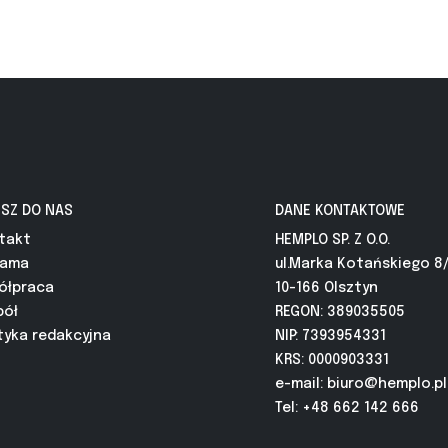
ISZ DO NAS
DANE KONTAKTOWE
takt
HEMPLO SP. Z O.O.
lama
ul.Marka Kotańskiego 8
ółpraca
10-166 Olsztyn
pół
REGON: 389035505
tyka redakcyjna
NIP: 7393954331
KRS: 0000903331
e-mail:
biuro@hemplo.pl
Tel: +48 662 142 666