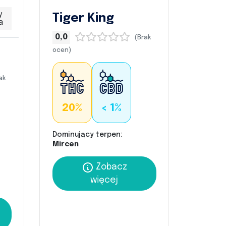
y
Tiger King
a
0,0
(Brak
ocen)
ak
20%
< 1%
Dominujący terpen:
Mircen
Zobacz
więcej