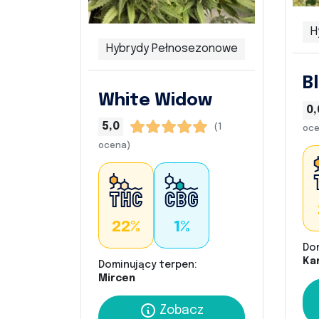
H
Hybrydy Pełnosezonowe
B
White Widow
0,
5,0
(1
oce
ocena)
22%
1%
Do
Kar
Dominujący terpen:
Mircen
Zobacz