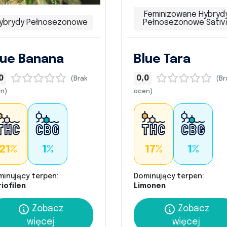
Feminizowane Hybryd
ybrydy Pełnosezonowe
Pełnosezonowe Sativ
lue Banana
Blue Tara
0
0,0
(Brak
(Br
n)
ocen)
21%
1%
17%
1%
minujący terpen:
Dominujący terpen:
iofilen
Limonen
Zobacz
Zobacz
więcej
więcej