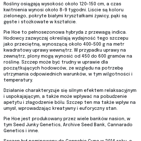
Rośliny osiągają wysokość około 120-150 cm, a czas
kwitnienia wynosi około 8-9 tygodni. Liście są koloru
zielonego, pokryte białymi kryształkami żywicy, pąki są
gęste i stożkowate w kształcie.
Pie Hoe to pełnosezonowa hybryda z przewagą indica.
Hodowcy zazwyczaj określają wydajność tego szczepu
jako przeciętną, wynoszącą około 400-500 g na metr
kwadratowy uprawy wewnątrz. W przypadku uprawy na
zewnątrz, plony mogą wynosić od 450 do 600 gramów na
roślinę. Szczep może być trudny w uprawie dla
początkujących hodowców, ze względu na potrzebę
utrzymania odpowiednich warunków, w tym wilgotności i
temperatury.
Działanie charakteryzuje się silnym efektem relaksacyjnym
i uspokajającym, a także może wpływać na pobudzenie
apetytu i złagodzenie bólu. Szczep ten ma także wpływ na
umysł, wprowadzając kreatywny i euforyczny stan.
Pie Hoe jest produkowany przez wiele banków nasion, w
tym Seed Junky Genetics, Archive Seed Bank, Cannarado
Genetics i inne.