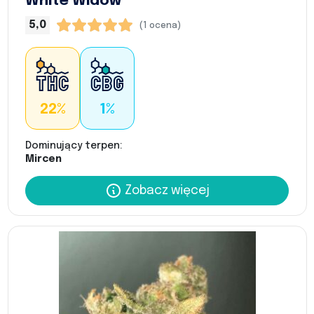
White Widow
5,0
(1 ocena)
22%
1%
Dominujący terpen:
Mircen
Zobacz więcej