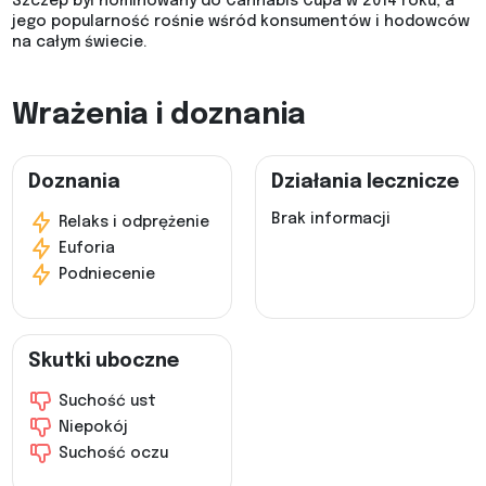
Szczep był nominowany do Cannabis Cupa w 2014 roku, a
jego popularność rośnie wśród konsumentów i hodowców
na całym świecie.
Wrażenia i doznania
Doznania
Działania lecznicze
Brak informacji
Relaks i odprężenie
Euforia
Podniecenie
Skutki uboczne
Suchość ust
Niepokój
Suchość oczu