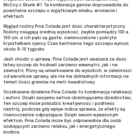
McCoy x Skunk #1. Ta kombinacja genów doprowadziła do
powstania szczepu o wyjątkowym smaku, aromacie i
efektach.
Wygląd rośliny Pina Colada jest dość charakterystyczny.
Rośliny osiągają średnią wysokość, zwykle pomiędzy 100 a
150 cm, a ich pąki są gęste, ciemnozielone i pokryte
kryształkami żywicy. Czas kwitnienia tego szczepu wynosi
około 8-10 tygodni.
Jeśli chodzi o uprawę, Pina Colada jest uważana za dość
łatwy szczep do hodowli zarówno wewnątrz, jak i na
zewnątrz. Plony są umiarkowane do wysokich, w zależności
od warunków uprawy, ale nie ma dokładnych informacji na
temat ilości gramów na metr kwadratowy.
Oczekiwane działanie Pina Colada to kombinacja relaksacji
i euforii. Dzięki swojemu sativa-dominującemu dziedzictwu,
ten szczep może pobudzić kreatywność i podnieść
nastrój, podczas gdy wpływ indica sprawia, że efekty są
równocześnie odprężające. Dzięki swoim wyważonym
efektom, Pina Colada może być odpowiednia dla osób
szukających zarówno relaksu, jak i energetycznego
bodźca.