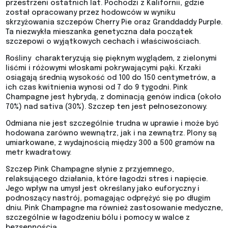
przestrzeni ostatnich lat. Pochodzi z Kalifornii, gdzie
został opracowany przez hodowców w wyniku
skrzyżowania szczepów Cherry Pie oraz Granddaddy Purple.
Ta niezwykła mieszanka genetyczna dała początek
szczepowi o wyjątkowych cechach i właściwościach.
Rośliny charakteryzują się pięknym wyglądem, z zielonymi
liśćmi i różowymi włoskami pokrywającymi pąki. Krzaki
osiągają średnią wysokość od 100 do 150 centymetrów, a
ich czas kwitnienia wynosi od 7 do 9 tygodni. Pink
Champagne jest hybrydą, z dominacją genów indica (około
70%) nad sativa (30%). Szczep ten jest pełnosezonowy.
Odmiana nie jest szczególnie trudna w uprawie i może być
hodowana zarówno wewnątrz, jak i na zewnątrz. Plony są
umiarkowane, z wydajnością między 300 a 500 gramów na
metr kwadratowy.
Szczep Pink Champagne słynie z przyjemnego,
relaksującego działania, które łagodzi stres i napięcie.
Jego wpływ na umysł jest określany jako euforyczny i
podnoszący nastrój, pomagając odprężyć się po długim
dniu. Pink Champagne ma również zastosowanie medyczne,
szczególnie w łagodzeniu bólu i pomocy w walce z
bezsennością.