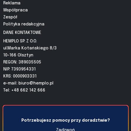
Reklama
Współpraca
Zespół
Polityka redakcyjna
DANE KONTAKTOWE
HEMPLO SP. Z O.O.
ul.Marka Kotańskiego 8/3
10-166 Olsztyn
REGON: 389035505
NIP: 7393954331
KRS: 0000903331
e-mail:
biuro@hemplo.pl
Tel: +48 662 142 666
Potrzebujesz pomocy przy doradztwie?
Zadzwoń