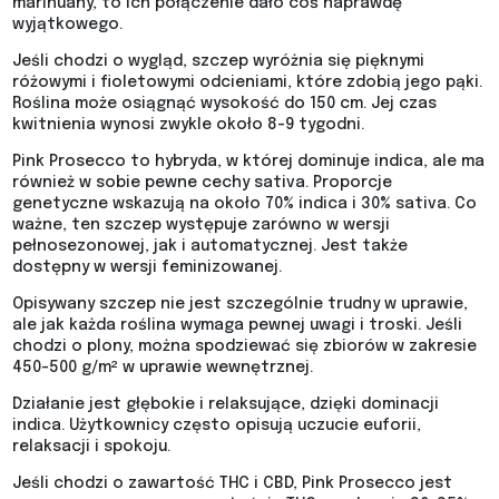
marihuany, to ich połączenie dało coś naprawdę
wyjątkowego.
Jeśli chodzi o wygląd, szczep wyróżnia się pięknymi
różowymi i fioletowymi odcieniami, które zdobią jego pąki.
Roślina może osiągnąć wysokość do 150 cm. Jej czas
kwitnienia wynosi zwykle około 8-9 tygodni.
Pink Prosecco to hybryda, w której dominuje indica, ale ma
również w sobie pewne cechy sativa. Proporcje
genetyczne wskazują na około 70% indica i 30% sativa. Co
ważne, ten szczep występuje zarówno w wersji
pełnosezonowej, jak i automatycznej. Jest także
dostępny w wersji feminizowanej.
Opisywany szczep nie jest szczególnie trudny w uprawie,
ale jak każda roślina wymaga pewnej uwagi i troski. Jeśli
chodzi o plony, można spodziewać się zbiorów w zakresie
450-500 g/m² w uprawie wewnętrznej.
Działanie jest głębokie i relaksujące, dzięki dominacji
indica. Użytkownicy często opisują uczucie euforii,
relaksacji i spokoju.
Jeśli chodzi o zawartość THC i CBD, Pink Prosecco jest