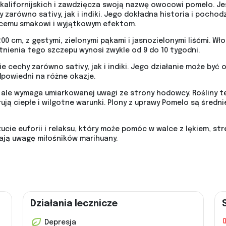
kalifornijskich i zawdzięcza swoją nazwę owocowi pomelo. Je
zarówno sativy, jak i indiki. Jego dokładna historia i pochod
ącemu smakowi i wyjątkowym efektom.
0 cm, z gęstymi, zielonymi pąkami i jasnozielonymi liśćmi. W
itnienia tego szczepu wynosi zwykle od 9 do 10 tygodni.
 cechy zarówno sativy, jak i indiki. Jego działanie może być o
dpowiedni na różne okazje.
, ale wymaga umiarkowanej uwagi ze strony hodowcy. Rośliny 
rują ciepłe i wilgotne warunki. Plony z uprawy Pomelo są śre
ie euforii i relaksu, który może pomóc w walce z lękiem, str
ją uwagę miłośników marihuany.
Działania lecznicze
Depresja