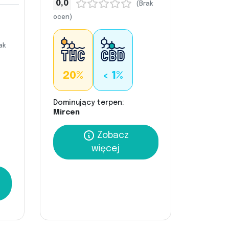
0,0
(Brak
ocen)
ak
20%
< 1%
Dominujący terpen:
Mircen
Zobacz
więcej