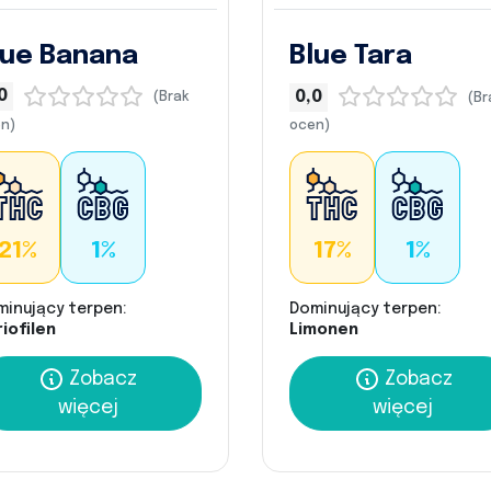
lue Banana
Blue Tara
0
0,0
(Brak
(Br
n)
ocen)
21%
1%
17%
1%
minujący terpen:
Dominujący terpen:
iofilen
Limonen
Zobacz
Zobacz
więcej
więcej