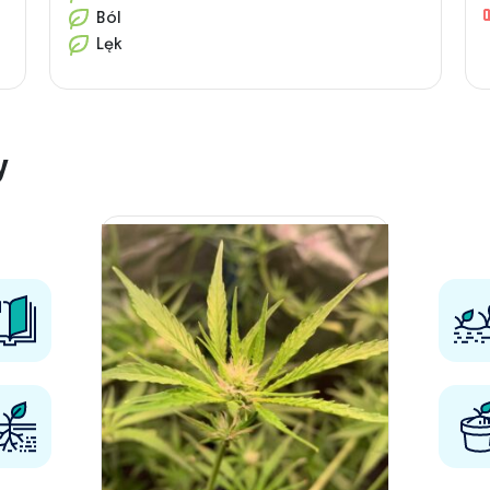
Ból
Lęk
y