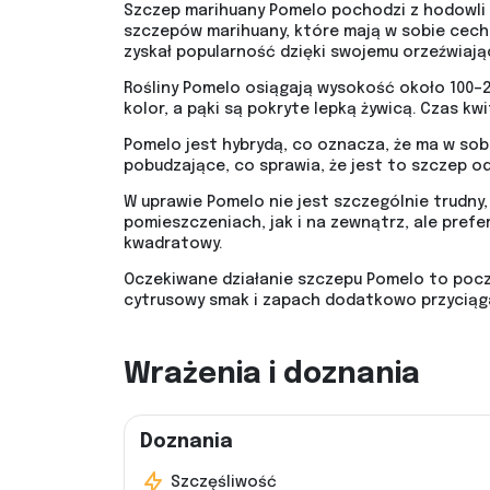
Szczep marihuany Pomelo pochodzi z hodowli 
szczepów marihuany, które mają w sobie cechy 
zyskał popularność dzięki swojemu orzeźwiaj
Rośliny Pomelo osiągają wysokość około 100–20
kolor, a pąki są pokryte lepką żywicą. Czas kw
Pomelo jest hybrydą, co oznacza, że ma w sobie
pobudzające, co sprawia, że jest to szczep o
W uprawie Pomelo nie jest szczególnie trudny
pomieszczeniach, jak i na zewnątrz, ale prefe
kwadratowy.
Oczekiwane działanie szczepu Pomelo to poczuc
cytrusowy smak i zapach dodatkowo przyciąga
Wrażenia i doznania
Doznania
Szczęśliwość