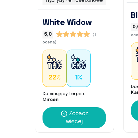
Hybrydy Pełnosezonowe
B
White Widow
0,
5,0
(1
oce
ocena)
22%
1%
Do
Kar
Dominujący terpen:
Mircen
Zobacz
więcej