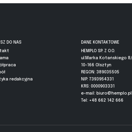
ISZ DO NAS
DANE KONTAKTOWE
takt
HEMPLO SP. Z O.O.
lama
ul.Marka Kotańskiego 8
ółpraca
10-166 Olsztyn
pół
REGON: 389035505
tyka redakcyjna
NIP: 7393954331
KRS: 0000903331
e-mail:
biuro@hemplo.pl
Tel: +48 662 142 666