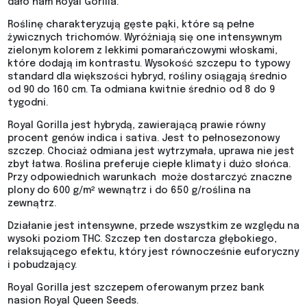
dało nam Royal Gorilla.
Roślinę charakteryzują gęste pąki, które są pełne
żywicznych trichomów. Wyróżniają się one intensywnym
zielonym kolorem z lekkimi pomarańczowymi włoskami,
które dodają im kontrastu. Wysokość szczepu to typowy
standard dla większości hybryd, rośliny osiągają średnio
od 90 do 160 cm. Ta odmiana kwitnie średnio od 8 do 9
tygodni.
Royal Gorilla jest hybrydą, zawierającą prawie równy
procent genów indica i sativa. Jest to pełnosezonowy
szczep. Chociaż odmiana jest wytrzymała, uprawa nie jest
zbyt łatwa. Roślina preferuje ciepłe klimaty i dużo słońca.
Przy odpowiednich warunkach może dostarczyć znaczne
plony do 600 g/m² wewnątrz i do 650 g/roślina na
zewnątrz.
Działanie jest intensywne, przede wszystkim ze względu na
wysoki poziom THC. Szczep ten dostarcza głębokiego,
relaksującego efektu, który jest równocześnie euforyczny
i pobudzający.
Royal Gorilla jest szczepem oferowanym przez bank
nasion Royal Queen Seeds.