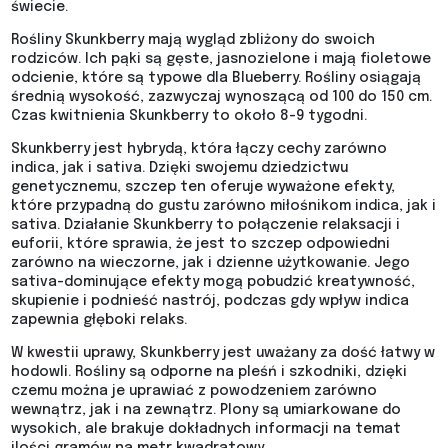
świecie.
Rośliny Skunkberry mają wygląd zbliżony do swoich
rodziców. Ich pąki są gęste, jasnozielone i mają fioletowe
odcienie, które są typowe dla Blueberry. Rośliny osiągają
średnią wysokość, zazwyczaj wynoszącą od 100 do 150 cm.
Czas kwitnienia Skunkberry to około 8-9 tygodni.
Skunkberry jest hybrydą, która łączy cechy zarówno
indica, jak i sativa. Dzięki swojemu dziedzictwu
genetycznemu, szczep ten oferuje wyważone efekty,
które przypadną do gustu zarówno miłośnikom indica, jak i
sativa. Działanie Skunkberry to połączenie relaksacji i
euforii, które sprawia, że jest to szczep odpowiedni
zarówno na wieczorne, jak i dzienne użytkowanie. Jego
sativa-dominujące efekty mogą pobudzić kreatywność,
skupienie i podnieść nastrój, podczas gdy wpływ indica
zapewnia głęboki relaks.
W kwestii uprawy, Skunkberry jest uważany za dość łatwy w
hodowli. Rośliny są odporne na pleśń i szkodniki, dzięki
czemu można je uprawiać z powodzeniem zarówno
wewnątrz, jak i na zewnątrz. Plony są umiarkowane do
wysokich, ale brakuje dokładnych informacji na temat
ilości gramów na metr kwadratowy.