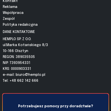
Kontakt
Reklama
Współpraca
Zespół
Polityka redakcyjna
DANE KONTAKTOWE
HEMPLO SP. Z O.O.
ul.Marka Kotańskiego 8/3
10-166 Olsztyn
REGON: 389035505
NIP: 7393954331
KRS: 0000903331
e-mail:
biuro@hemplo.pl
Tel: +48 662 142 666
Potrzebujesz pomocy przy doradztwie?