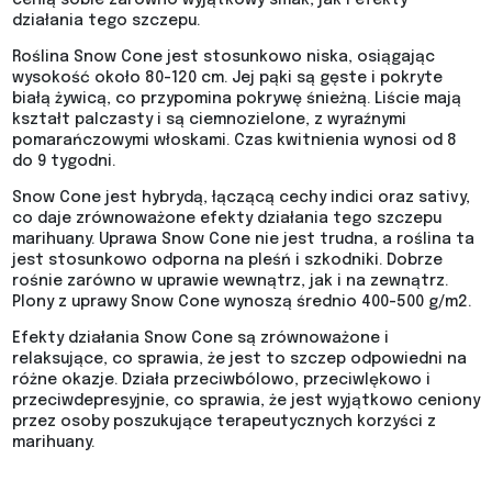
cenią sobie zarówno wyjątkowy smak, jak i efekty
działania tego szczepu.
Roślina Snow Cone jest stosunkowo niska, osiągając
wysokość około 80-120 cm. Jej pąki są gęste i pokryte
białą żywicą, co przypomina pokrywę śnieżną. Liście mają
kształt palczasty i są ciemnozielone, z wyraźnymi
pomarańczowymi włoskami. Czas kwitnienia wynosi od 8
do 9 tygodni.
Snow Cone jest hybrydą, łączącą cechy indici oraz sativy,
co daje zrównoważone efekty działania tego szczepu
marihuany. Uprawa Snow Cone nie jest trudna, a roślina ta
jest stosunkowo odporna na pleśń i szkodniki. Dobrze
rośnie zarówno w uprawie wewnątrz, jak i na zewnątrz.
Plony z uprawy Snow Cone wynoszą średnio 400-500 g/m2.
Efekty działania Snow Cone są zrównoważone i
relaksujące, co sprawia, że jest to szczep odpowiedni na
różne okazje. Działa przeciwbólowo, przeciwlękowo i
przeciwdepresyjnie, co sprawia, że jest wyjątkowo ceniony
przez osoby poszukujące terapeutycznych korzyści z
marihuany.