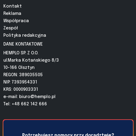
Kontakt
Reklama
Współpraca
Zespół
Polityka redakcyjna
DANE KONTAKTOWE
HEMPLO SP. Z O.O.
ul.Marka Kotańskiego 8/3
10-166 Olsztyn
REGON: 389035505
NIP: 7393954331
KRS: 0000903331
e-mail:
biuro@hemplo.pl
Tel: +48 662 142 666
Potrzebujesz pomocy przy doradztwie?