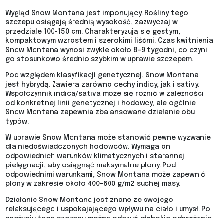
Wygląd Snow Montana jest imponujący. Rośliny tego
szczepu osiągają średnią wysokość, zazwyczaj w
przedziale 100-150 cm. Charakteryzują się gęstym,
kompaktowym wzrostem i szerokimi liśćmi. Czas kwitnienia
Snow Montana wynosi zwykle około 8-9 tygodni, co czyni
go stosunkowo średnio szybkim w uprawie szczepem.
Pod względem klasyfikacji genetycznej, Snow Montana
jest hybrydą. Zawiera zarówno cechy indicy, jak i sativy.
Współczynnik indica/sativa może się różnić w zależności
od konkretnej linii genetycznej i hodowcy, ale ogólnie
Snow Montana zapewnia zbalansowane działanie obu
typów.
W uprawie Snow Montana może stanowić pewne wyzwanie
dla niedoświadczonych hodowców. Wymaga on
odpowiednich warunków klimatycznych i starannej
pielęgnacji, aby osiągnąć maksymalne plony. Pod
odpowiednimi warunkami, Snow Montana może zapewnić
plony w zakresie około 400-600 g/m2 suchej masy.
Działanie Snow Montana jest znane ze swojego
relaksującego i uspokajającego wpływu na ciało i umysł. Po