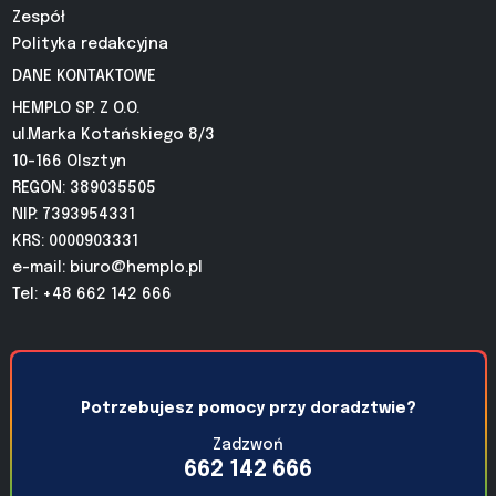
Zespół
Polityka redakcyjna
DANE KONTAKTOWE
HEMPLO SP. Z O.O.
ul.Marka Kotańskiego 8/3
10-166 Olsztyn
REGON: 389035505
NIP: 7393954331
KRS: 0000903331
e-mail:
biuro@hemplo.pl
Tel: +48 662 142 666
Potrzebujesz pomocy przy doradztwie?
Zadzwoń
662 142 666