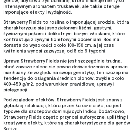
genów, aby stworzyć odmianę, która emanuje nie tylko
intensywnym aromatem truskawek, ale także oferuje
imponujące efekty i wydajność.
Strawberry Fields to roślina o imponującej urodzie, która
charakteryzuje się jasnozielonymi liśćmi, gęstymi,
żywicznymi pąkami i delikatnymi białymi włoskami, które
kontrastują z żywymi fioletowymi odcieniami. Roślina
dorasta do wysokości około 100-150 cm, a jej czas
kwitnienia wynosi zazwyczaj od 8 do 9 tygodni.
Uprawa Strawberry Fields nie jest szczególnie trudna,
choć zawsze zaleca się pewne doświadczenie w uprawie
marihuany. Ze względu na swoją genetykę, ten szczep ma
tendencję do osiągania średnich plonów, zwykle około
400-450 g/m2, pod warunkiem prawidłowej uprawy i
pielęgnacji.
Pod względem efektów, Strawberry Fields jest znany z
głębokiej relaksacji, która przenika całe ciało, co jest
typowe dla szczepów dominujących Indicą. Dodatkowo,
Strawberry Fields często przynosi euforyczne, uplifting i
kreatywne efekty, które są charakterystyczne dla genów
Sativa.