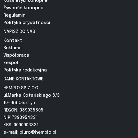
Kosmetyki konopne
Żywność konopna
Regulamin
Polityka prywatności
NAPISZ DO NAS
Kontakt
Reklama
Współpraca
Zespół
Polityka redakcyjna
DANE KONTAKTOWE
HEMPLO SP. Z O.O.
ul.Marka Kotańskiego 8/3
10-166 Olsztyn
REGON: 389035505
NIP: 7393954331
KRS: 0000903331
e-mail:
biuro@hemplo.pl