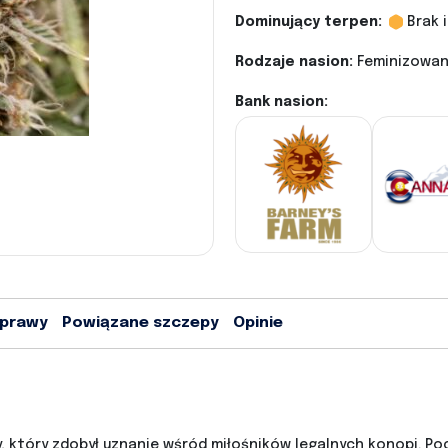
Dominujący terpen:
Brak 
Rodzaje nasion:
Feminizowane
Bank nasion:
uprawy
Powiązane szczepy
Opinie
 który zdobył uznanie wśród miłośników legalnych konopi. Poc