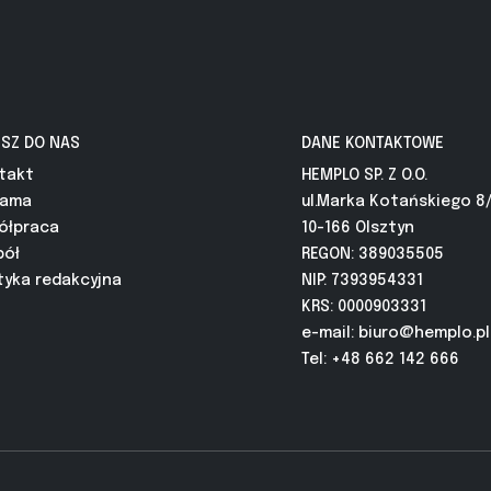
ISZ DO NAS
DANE KONTAKTOWE
takt
HEMPLO SP. Z O.O.
lama
ul.Marka Kotańskiego 8
ółpraca
10-166 Olsztyn
pół
REGON: 389035505
tyka redakcyjna
NIP: 7393954331
KRS: 0000903331
e-mail:
biuro@hemplo.pl
Tel: +48 662 142 666