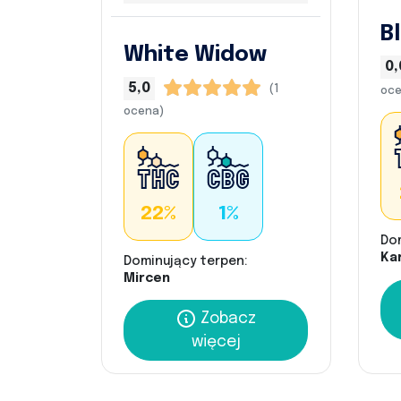
B
White Widow
0,
5,0
(1
oce
ocena)
22%
1%
Do
Kar
Dominujący terpen:
Mircen
Zobacz
więcej