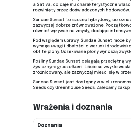
a Sativa, co daje mu charakterystyczne właściw
rozwinięty przez doświadczonych hodowców.
Sundae Sunset to szczep hybrydowy, co oznacz
zazwyczaj dobrze zrównoważone. Początkowo m
również wpływać na zmysły, dodając intensywn
Pod względem uprawy, Sundae Sunset może być
wymaga uwagi i dbałości o warunki środowisk
obfite plony. Oczekiwane plony wynoszą zwykl
Rośliny Sundae Sunset osiągają przeciętną wys
żywicznymi gruczołkami. Liście są zwykle wąski
zróżnicowany, ale zazwyczaj mieści się w przed
Sundae Sunset jest dostępny w wielu renomow
Seeds czy Greenhouse Seeds. Zalecamy zakup 
Wrażenia i doznania
Doznania