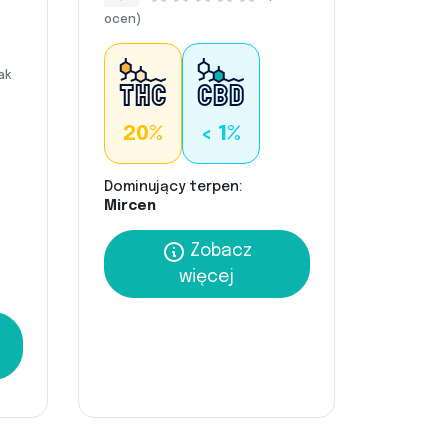
ocen)
ak
20%
< 1%
Dominujący terpen:
Mircen
Zobacz
więcej