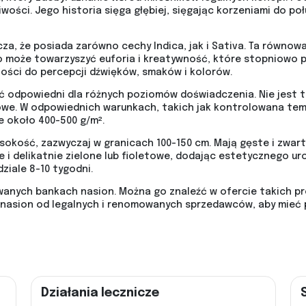
ości. Jego historia sięga głębiej, sięgając korzeniami do połu
a, że posiada zarówno cechy Indica, jak i Sativa. Ta równowag
oże towarzyszyć euforia i kreatywność, które stopniowo pr
ości do percepcji dźwięków, smaków i kolorów.
 odpowiedni dla różnych poziomów doświadczenia. Nie jest to
owe. W odpowiednich warunkach, takich jak kontrolowana temp
e około 400-500 g/m².
okość, zazwyczaj w granicach 100-150 cm. Mają gęste i zwarte
e i delikatnie zielone lub fioletowe, dodając estetycznego uro
ziale 8-10 tygodni.
anych bankach nasion. Można go znaleźć w ofercie takich pr
nasion od legalnych i renomowanych sprzedawców, aby mieć 
Działania lecznicze