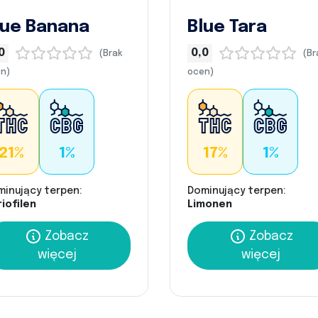
lue Banana
Blue Tara
0
0,0
(Brak
(Br
n)
ocen)
21%
1%
17%
1%
minujący terpen:
Dominujący terpen:
iofilen
Limonen
Zobacz
Zobacz
więcej
więcej