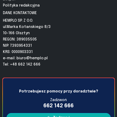
Polityka redakcyjna
DANE KONTAKTOWE
HEMPLO SP. Z O.O.
ul.Marka Kotańskiego 8/3
10-166 Olsztyn
REGON: 389035505
NIP: 7393954331
KRS: 0000903331
e-mail:
biuro@hemplo.pl
Tel: +48 662 142 666
Potrzebujesz pomocy przy doradztwie?
Zadzwoń
662 142 666