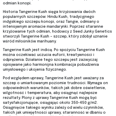
odmian konopi.
Historia Tangerine Kush sięga krzyżowania dwóch
popularnych szczepów: Hindu Kush, tradycyjnego
indyjskiego szczepu konopi, oraz Tangie, odmiany o
intensywnym aromacie mandarynki. Poprzez staranne
krzyżowanie tych odmian, hodowcy z Seed Junky Genetics
stworzyli Tangerine Kush – szczep, który zdobył uznanie
wśród miłośników marihuany.
Tangerine Kush jest indicą. Po spożyciu Tangerine Kush
można oczekiwać uczucia euforii, kreatywności i
odprężenia. Działanie tego szczepu jest zazwyczaj
opisywane jako harmonijna kombinacja pobudzenia
umysłowego i ukojenia fizycznego.
Pod względem uprawy, Tangerine Kush jest uważany za
szczep o umiarkowanym poziomie trudności. Wymaga on
odpowiednich warunków, takich jak dobre oświetlenie,
wilgotność i temperatura, aby osiągnąć najlepsze
rezultaty. Plony z uprawy Tangerine Kush mogą być
satysfakcjonujące, osiągając około 350-450 g/m2.
Osiągnięcie takiego wyniku zależy od wielu czynników,
takich jak umiejętności uprawy, staranność w dbaniu o