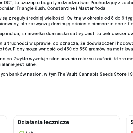
ster OG”, to szczep o bogatym dziedzictwie. Pochodzący z za
dmian: Triangle Kush, Constantine i Master Yoda.
 są z reguły średniej wielkości. Kwitną w okresie od 8 do 9 tyg
óżnicowany, ale zazwyczaj dominują odcienie ciemnozielone z f
 indica, z niewielką domieszką sativy. Jest to pełnosezonow
niu trudności w uprawie, co oznacza, że doświadczeni hodow
potów. Plony mogą wynosić od 450 do 550 gramów na metr kwa
dica. Zwykle wywołuje silne uczucie relaksu i euforii, które 
łanie jest silne.
ych banków nasion, w tym The Vault Cannabis Seeds Store i 
Działania lecznicze