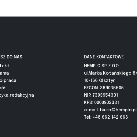
ISZ DO NAS
DANE KONTAKTOWE
takt
HEMPLO SP. Z O.O.
lama
ul.Marka Kotańskiego 8
ółpraca
10-166 Olsztyn
pół
REGON: 389035505
tyka redakcyjna
NIP: 7393954331
KRS: 0000903331
e-mail:
biuro@hemplo.pl
Tel: +48 662 142 666