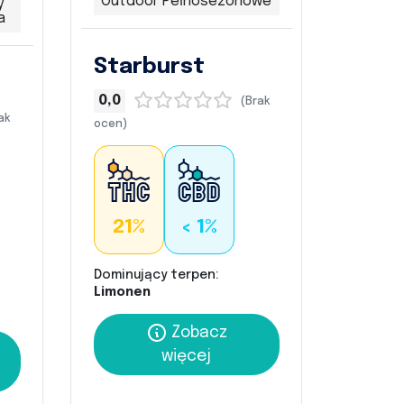
Outdoor Pełnosezonowe
y
a
Starburst
0,0
(Brak
ak
ocen)
21%
< 1%
Dominujący terpen:
Limonen
Zobacz
więcej