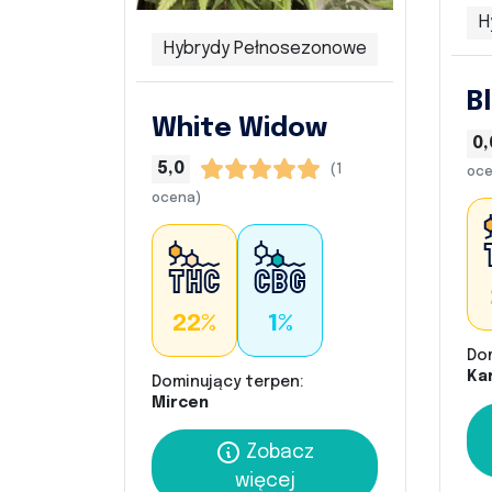
H
Hybrydy Pełnosezonowe
B
White Widow
0,
5,0
(1
oce
ocena)
22%
1%
Do
Kar
Dominujący terpen:
Mircen
Zobacz
więcej