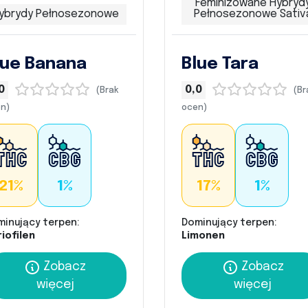
Feminizowane Hybryd
ybrydy Pełnosezonowe
Pełnosezonowe Sativ
lue Banana
Blue Tara
0
0,0
(Brak
(Br
n)
ocen)
21%
1%
17%
1%
minujący terpen:
Dominujący terpen:
iofilen
Limonen
Zobacz
Zobacz
więcej
więcej