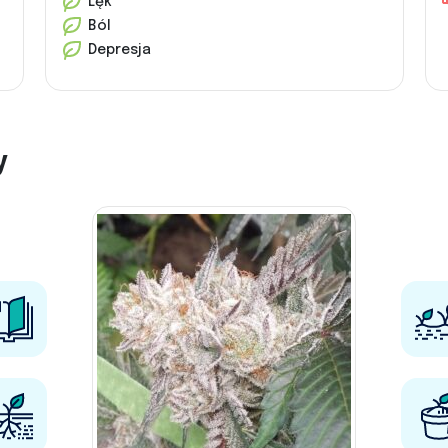
Lęk
Ból
Depresja
y