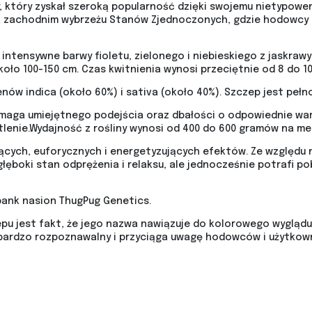
y, który zyskał szeroką popularność dzięki swojemu nietypow
a zachodnim wybrzeżu Stanów Zjednoczonych, gdzie hodowcy s
 intensywne barwy fioletu, zielonego i niebieskiego z jaskra
ło 100-150 cm. Czas kwitnienia wynosi przeciętnie od 8 do 10
enów indica (około 60%) i sativa (około 40%). Szczep jest peł
ymaga umiejętnego podejścia oraz dbałości o odpowiednie war
lenie.Wydajność z rośliny wynosi od 400 do 600 gramów na m
jących, euforycznych i energetyzujących efektów. Ze względu
boki stan odprężenia i relaksu, ale jednocześnie potrafi pob
ank nasion ThugPug Genetics.
u jest fakt, że jego nazwa nawiązuje do kolorowego wyglądu
t bardzo rozpoznawalny i przyciąga uwagę hodowców i użytkow