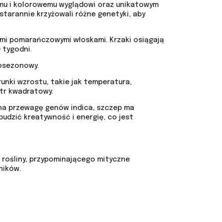
emu i kolorowemu wyglądowi oraz unikatowym
tarannie krzyżowali różne genetyki, aby
wymi pomarańczowymi włoskami. Krzaki osiągają
 tygodni.
nosezonowy.
unki wzrostu, takie jak temperatura,
etr kwadratowy.
 na przewagę genów indica, szczep ma
udzić kreatywność i energię, co jest
 rośliny, przypominającego mityczne
ników.