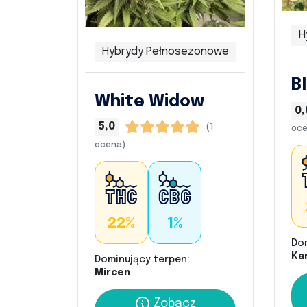
H
Hybrydy Pełnosezonowe
B
White Widow
0,
5,0
(1
oce
ocena)
22%
1%
Do
Kar
Dominujący terpen:
Mircen
Zobacz