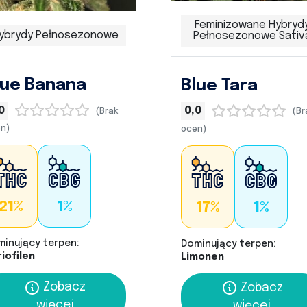
Feminizowane Hybryd
ybrydy Pełnosezonowe
Pełnosezonowe Sativ
lue Banana
Blue Tara
0
0,0
(Brak
(Br
n)
ocen)
21%
1%
17%
1%
minujący terpen:
Dominujący terpen:
iofilen
Limonen
Zobacz
Zobacz
więcej
więcej