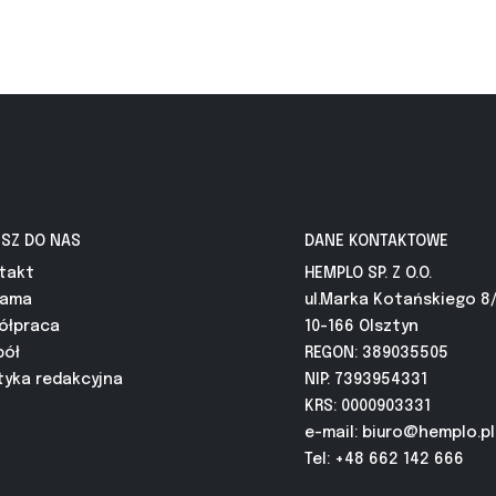
ISZ DO NAS
DANE KONTAKTOWE
takt
HEMPLO SP. Z O.O.
lama
ul.Marka Kotańskiego 8
ółpraca
10-166 Olsztyn
pół
REGON: 389035505
tyka redakcyjna
NIP: 7393954331
KRS: 0000903331
e-mail:
biuro@hemplo.pl
Tel: +48 662 142 666