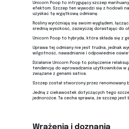
Unicorn Poop to intrygujący szczep marihuan
efektom. Szczep ten wywodzi się z hodowli n
uzyskać tę wyjątkową odmianę.
Rośliny wyróżniają się swoim wyglądem, łącząc
średnią wysokość, zazwyczaj dorastając do oko
Unicorn Poop to hybryda, która składa się z g
Uprawa tej odmiany nie jest trudna, jednak w
wilgotność, nawadnianie i odpowiednie oświet
Działanie Unicorn Poop to połączenie relaksu
tendencję do wprowadzania użytkowników w głę
związane z genami sativa.
Szczep został stworzony przez renomowany b
Jedną z ciekawostek dotyczących tego szczep
jednorożce. Ta cecha sprawia, że szczep jes
Wrażenia i doznania