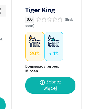
y
Tiger King
a
0,0
(Brak
ocen)
ak
20%
< 1%
Dominujący terpen:
Mircen
Zobacz
więcej