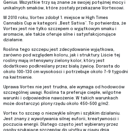
Genius. Wszystkie trzy są znane ze swojej potężnej mocy i
unikalnych smaków, które zostały przekazane Vortexowi.
W 2010 roku, Vortex zdobył 1. miejsce w High Times
Cannabis Cup w kategorii „Best Sativa”. To potwierdza, że
Vortex jest nie tylko szczepem o wyjątkowym smaku i
aromacie, ale także oferuje silne i satysfakcjonujące
działanie.
Roślina tego szczepu jest zdecydowanie wyjątkowa,
zarówno pod względem koloru, jak i struktury. Liście tej
rośliny mają intensywny zielony kolor, który jest
dodatkowo podkreślany przez białą żywicę. Dorasta do
około 100-130 cm wysokości i potrzebuje około 7-9 tygodni
na kwitnienie.
Uprawa Vortex nie jest trudna, ale wymaga od hodowców
szczególnej uwagi. Roślina ta preferuje ciepłe, wilgotne
warunki i odpowiednie nawożenie. W takich warunkach
może dostarczyć plony rzędu około 450-500 g/m2.
Vortex to szczep o niezwykle silnym i szybkim działaniu.
Jest znany z wywoływania silnej euforii, kreatywności i
poczucia energii. Dlatego często jest wybierany przez
osoby szukające szczepów do użytku w ciągu dnia.