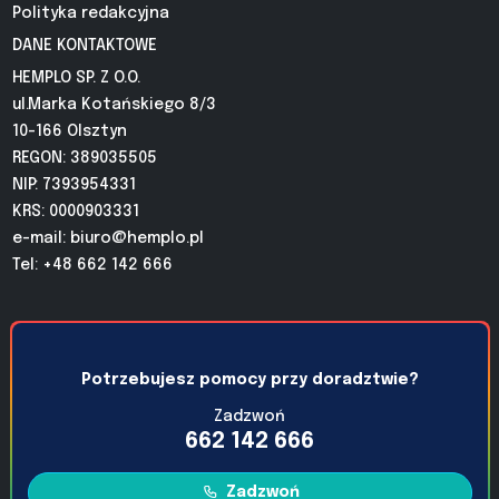
Polityka redakcyjna
DANE KONTAKTOWE
HEMPLO SP. Z O.O.
ul.Marka Kotańskiego 8/3
10-166 Olsztyn
REGON: 389035505
NIP: 7393954331
KRS: 0000903331
e-mail:
biuro@hemplo.pl
Tel: +48 662 142 666
Potrzebujesz pomocy przy doradztwie?
Zadzwoń
662 142 666
Zadzwoń