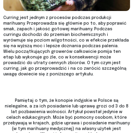
Curring jest jednym z procesów podczas produkcji
marihuany. Przeprowadza się głównie po to, aby poprawić
smak, zapach i jakość gotowej marihuany. Podczas
curringu dochodzi do przemian biochemicznych i
wyrównuje się poziom wilgotności, co w efekcie przekłada
się na wyższą moc i lepsze doznania podczas palenia.
Wielu początkujących growerów całkowicie pomija ten
etap lub wykonuje go źle, co w konsekwencji może
prowadzić do utraty cennych zbiorów. O tym czym jest
curring, jak go przeprowadzić i na co zwrócić szczególną
uwagę dowiecie się z poniższego artykułu.
Pamiętaj o tym, że konopie indyjskie w Polsce są
nielegalne, a za ich posiadanie lub uprawę grozi od 3 do 8
lat pozbawienia wolności. Artykuł powstał jedynie w
celach edukacyjnych. Może być pomocny osobom, które
przebywają w krajach, gdzie uprawa i posiadanie marihuany
(w tym marihuany medycznej) na własny użytek jest