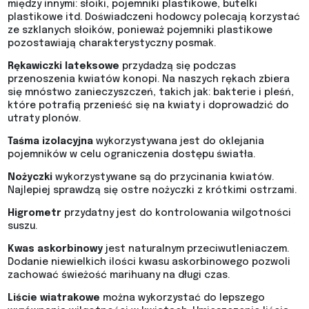
między innymi: słoiki, pojemniki plastikowe, butelki
plastikowe itd. Doświadczeni hodowcy polecają korzystać
ze szklanych słoików, ponieważ pojemniki plastikowe
pozostawiają charakterystyczny posmak.
Rękawiczki lateksowe
przydadzą się podczas
przenoszenia kwiatów konopi. Na naszych rękach zbiera
się mnóstwo zanieczyszczeń, takich jak: bakterie i pleśń,
które potrafią przenieść się na kwiaty i doprowadzić do
utraty plonów.
Taśma izolacyjna
wykorzystywana jest do oklejania
pojemników w celu ograniczenia dostępu światła.
Nożyczki
wykorzystywane są do przycinania kwiatów.
Najlepiej sprawdzą się ostre nożyczki z krótkimi ostrzami.
Higrometr
przydatny jest do kontrolowania wilgotności
suszu.
Kwas askorbinowy
jest naturalnym przeciwutleniaczem.
Dodanie niewielkich ilości kwasu askorbinowego pozwoli
zachować świeżość marihuany na długi czas.
Liście wiatrakowe
można wykorzystać do lepszego