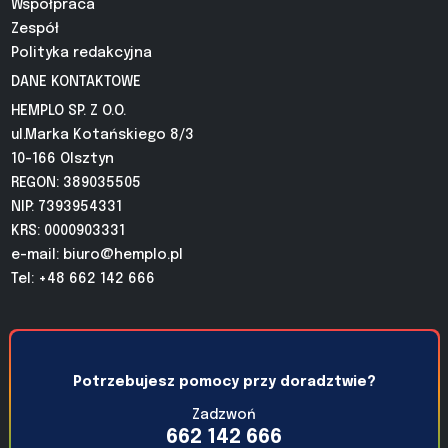
Współpraca
Zespół
Polityka redakcyjna
DANE KONTAKTOWE
HEMPLO SP. Z O.O.
ul.Marka Kotańskiego 8/3
10-166 Olsztyn
REGON: 389035505
NIP: 7393954331
KRS: 0000903331
e-mail:
biuro@hemplo.pl
Tel: +48 662 142 666
Potrzebujesz pomocy przy doradztwie?
Zadzwoń
662 142 666