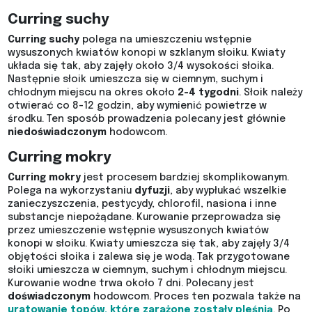
Curring suchy
Curring suchy
polega na umieszczeniu wstępnie
wysuszonych kwiatów konopi w szklanym słoiku. Kwiaty
układa się tak, aby zajęły około 3/4 wysokości słoika.
Następnie słoik umieszcza się w ciemnym, suchym i
chłodnym miejscu na okres około
2-4 tygodni
. Słoik należy
otwierać co 8-12 godzin, aby wymienić powietrze w
środku. Ten sposób prowadzenia polecany jest głównie
niedoświadczonym
hodowcom.
Curring mokry
Curring mokry
jest procesem bardziej skomplikowanym.
Polega na wykorzystaniu
dyfuzji
, aby wypłukać wszelkie
zanieczyszczenia, pestycydy, chlorofil, nasiona i inne
substancje niepożądane. Kurowanie przeprowadza się
przez umieszczenie wstępnie wysuszonych kwiatów
konopi w słoiku. Kwiaty umieszcza się tak, aby zajęły 3/4
objętości słoika i zalewa się je wodą. Tak przygotowane
słoiki umieszcza w ciemnym, suchym i chłodnym miejscu.
Kurowanie wodne trwa około 7 dni. Polecany jest
doświadczonym
hodowcom. Proces ten pozwala także na
uratowanie topów, które zarażone zostały pleśnią
. Po