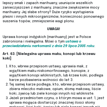
lepszy smak i zapach marihuany, usunięcie wszelkich
zanieczyszczeń z marihuany, znaczne zwiększenie mocy
marihuany. Jej słabe strony? Duże ryzyko wystąpienia
pleśni i innych mikroorganizmów, konieczność ponownego
suszenia topów, zmniejszenie wagi plonu.
UWAGA!
Uprawa konopi indyjskich (marihuany) jest w Polsce
zabroniona i nielegalna. Mówi o tym
ustawa o
przeciwdziałaniu narkomanii z dnia 29 lipca 2005 roku
.
Art. 63. [Nielegalna uprawa maku, konopi lub krzewu
koki]
Kto, wbrew przepisom ustawy, uprawia mak, z
wyjątkiem maku niskomorfinowego, konopie, z
wyjątkiem konopi włóknistych, lub krzew koki, podlega
karze pozbawienia wolności do lat 3.
Tej samej karze podlega, kto, wbrew przepisom ustawy,
zbiera mleczko makowe, opium, słomę makową, liście
koki, żywicę lub ziele konopi innych niż włókniste.
Jeżeli przedmiotem czynu, o którym mowa w ust. 1, jest
uprawa mogąca dostarczyć znacznej ilości słomy