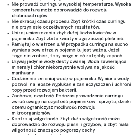
Nie prowadź curringu w wysokiej temperaturze. Wysoka
temperatura może doprowadzić do rozwoju
drobnoustrojów.
Nie skracaj czasu procesu. Zbyt krótki czas curringu
nie przyniesie oczekiwanych rezultatów.
Unikaj umieszczania zbyt dużej liczby kwiatów w
pojemniku. Zbyt zbite kwiaty mogą zacząć pleśnieć.
Pamiętaj o wietrzeniu. W przypadku curringu na sucho
wymiana powietrza w pojemniku jest ważna. Jeżeli
tego nie zrobisz, topy mogą mieć zatęchły zapach.
Używaj jedynie wody destylowanej. Woda zawierająca
minerały i chlor niekorzystnie wpływa na jakość
marihuany.
Codziennie zmieniaj wodę w pojemniku. Wymiana wody
pozwoli na lepsze wypłukanie zanieczyszczeń i uchroni
topy przed rozwojem bakterii.
Zachowaj czystość. Podczas prowadzenia curringu
zwróć uwagę na czystość pojemników i sprzętu, dzięki
czemu ograniczysz możliwość rozwoju
mikroorganizmów.
Kontroluj wilgotność. Zbyt duża wilgotność może
doprowadzić do rozwoju pleśni i grzybów, a zbyt mała
wilgotność znacząco pogorszy cechy