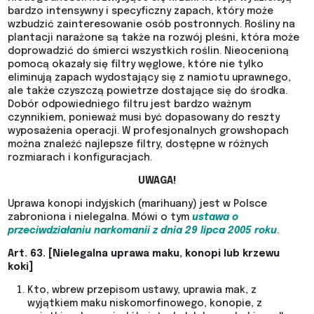
bardzo intensywny i specyficzny zapach, który może
wzbudzić zainteresowanie osób postronnych. Rośliny na
plantacji narażone są także na rozwój pleśni, która może
doprowadzić do śmierci wszystkich roślin. Nieocenioną
pomocą okazały się filtry węglowe, które nie tylko
eliminują zapach wydostający się z namiotu uprawnego,
ale także czyszczą powietrze dostające się do środka.
Dobór odpowiedniego filtru jest bardzo ważnym
czynnikiem, ponieważ musi być dopasowany do reszty
wyposażenia operacji. W profesjonalnych growshopach
można znaleźć najlepsze filtry, dostępne w różnych
rozmiarach i konfiguracjach.
UWAGA!
Uprawa konopi indyjskich (marihuany) jest w Polsce
zabroniona i nielegalna. Mówi o tym
ustawa o
przeciwdziałaniu narkomanii z dnia 29 lipca 2005 roku
.
Art. 63. [Nielegalna uprawa maku, konopi lub krzewu
koki]
Kto, wbrew przepisom ustawy, uprawia mak, z
wyjątkiem maku niskomorfinowego, konopie, z