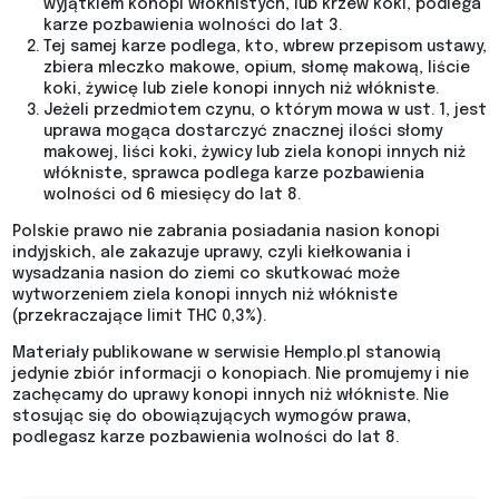
wyjątkiem konopi włóknistych, lub krzew koki, podlega
karze pozbawienia wolności do lat 3.
Tej samej karze podlega, kto, wbrew przepisom ustawy,
zbiera mleczko makowe, opium, słomę makową, liście
koki, żywicę lub ziele konopi innych niż włókniste.
Jeżeli przedmiotem czynu, o którym mowa w ust. 1, jest
uprawa mogąca dostarczyć znacznej ilości słomy
makowej, liści koki, żywicy lub ziela konopi innych niż
włókniste, sprawca podlega karze pozbawienia
wolności od 6 miesięcy do lat 8.
Polskie prawo nie zabrania posiadania nasion konopi
indyjskich, ale zakazuje uprawy, czyli kiełkowania i
wysadzania nasion do ziemi co skutkować może
wytworzeniem ziela konopi innych niż włókniste
(przekraczające limit THC 0,3%).
Materiały publikowane w serwisie Hemplo.pl stanowią
jedynie zbiór informacji o konopiach. Nie promujemy i nie
zachęcamy do uprawy konopi innych niż włókniste. Nie
stosując się do obowiązujących wymogów prawa,
podlegasz karze pozbawienia wolności do lat 8.