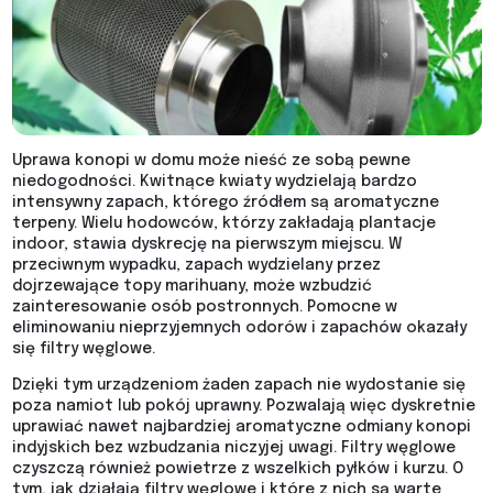
Uprawa konopi w domu może nieść ze sobą pewne
niedogodności. Kwitnące kwiaty wydzielają bardzo
intensywny zapach, którego źródłem są aromatyczne
terpeny. Wielu hodowców, którzy zakładają plantacje
indoor, stawia dyskrecję na pierwszym miejscu. W
przeciwnym wypadku, zapach wydzielany przez
dojrzewające topy marihuany, może wzbudzić
zainteresowanie osób postronnych. Pomocne w
eliminowaniu nieprzyjemnych odorów i zapachów okazały
się filtry węglowe.
Dzięki tym urządzeniom żaden zapach nie wydostanie się
poza namiot lub pokój uprawny. Pozwalają więc dyskretnie
uprawiać nawet najbardziej aromatyczne odmiany konopi
indyjskich bez wzbudzania niczyjej uwagi. Filtry węglowe
czyszczą również powietrze z wszelkich pyłków i kurzu. O
tym, jak działają filtry węglowe i które z nich są warte