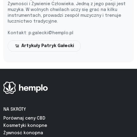
Żywności i Żywienie Człowieka. Jedną z jego pasji jest
muzyka. W wolnych chwilach uczy się grać na kilku
instrumentach, prowadzi zespół muzyczny i trenuje
łucznictwo tradycyjne.
Kontakt:
p.galecki@hemplo.pl
Artykuły Patryk Gałecki
NA SKRÓTY
Porównaj ceny CBD
Kosmetyki konopne
Żywność konopna