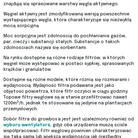
znajdują się sprasowane warstwy węgla aktywnego.
Węgiel aktywny jest zmodyfikowaną wersją powszechnie
występującego węgla, która charakteryzuje się niezwykłą
mocą sorpcyjną.
Moc sorpcyjna jest zdolnością do pochłaniania gazów,
par, cieczy i substancji stałych. Substancje o takich
zdolnościach nazywa się sorbentami.
Na rynku dostępne są różne rodzaje filtrów, w których
węgiel może występować w postaci sypkiej, sprasowanych
krążków i granulatów.
Dostępne są różne modele, które różnią się rozmiarami i
wydajnością. Wydajność filtra podawana jest jako
objętość powietrza, które filtr oczyści w ciągu godziny.
Topowe filtry węglowe są w stanie przefiltrować nawet
3
1200m
/h, jednak te stosowane są jedynie na plantacjach
przemysłowych.
Dobór filtra do growbox’a jest jest uzależniony również od
wyboru wentylatora
, gdyż oba urządzenia muszą ściśle
współpracować. Filtr węglowy powinien charakteryzować
się taką samą lub większą wydajnością jak niezbędny