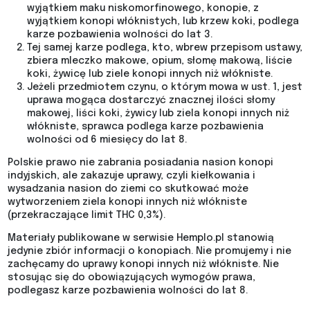
wyjątkiem maku niskomorfinowego, konopie, z
wyjątkiem konopi włóknistych, lub krzew koki, podlega
karze pozbawienia wolności do lat 3.
Tej samej karze podlega, kto, wbrew przepisom ustawy,
zbiera mleczko makowe, opium, słomę makową, liście
koki, żywicę lub ziele konopi innych niż włókniste.
Jeżeli przedmiotem czynu, o którym mowa w ust. 1, jest
uprawa mogąca dostarczyć znacznej ilości słomy
makowej, liści koki, żywicy lub ziela konopi innych niż
włókniste, sprawca podlega karze pozbawienia
wolności od 6 miesięcy do lat 8.
Polskie prawo nie zabrania posiadania nasion konopi
indyjskich, ale zakazuje uprawy, czyli kiełkowania i
wysadzania nasion do ziemi co skutkować może
wytworzeniem ziela konopi innych niż włókniste
(przekraczające limit THC 0,3%).
Materiały publikowane w serwisie Hemplo.pl stanowią
jedynie zbiór informacji o konopiach. Nie promujemy i nie
zachęcamy do uprawy konopi innych niż włókniste. Nie
stosując się do obowiązujących wymogów prawa,
podlegasz karze pozbawienia wolności do lat 8.