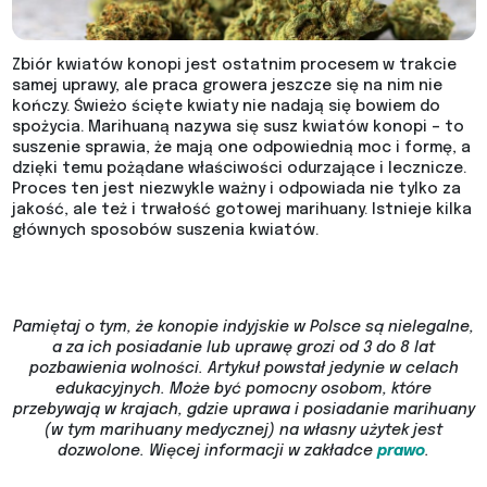
Zbiór kwiatów konopi jest ostatnim procesem w trakcie
samej uprawy, ale praca growera jeszcze się na nim nie
kończy. Świeżo ścięte kwiaty nie nadają się bowiem do
spożycia. Marihuaną nazywa się susz kwiatów konopi – to
suszenie sprawia, że mają one odpowiednią moc i formę, a
dzięki temu pożądane właściwości odurzające i lecznicze.
Proces ten jest niezwykle ważny i odpowiada nie tylko za
jakość, ale też i trwałość gotowej marihuany. Istnieje kilka
głównych sposobów suszenia kwiatów.
Pamiętaj o tym, że konopie indyjskie w Polsce są nielegalne,
a za ich posiadanie lub uprawę grozi od 3 do 8 lat
pozbawienia wolności. Artykuł powstał jedynie w celach
edukacyjnych. Może być pomocny osobom, które
przebywają w krajach, gdzie uprawa i posiadanie marihuany
(w tym marihuany medycznej) na własny użytek jest
dozwolone.
Więcej informacji w zakładce
prawo
.