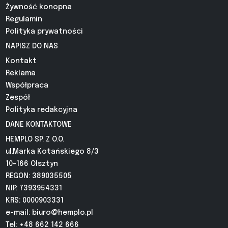
Żywność konopna
Regulamin
Polityka prywatności
NAPISZ DO NAS
Kontakt
Reklama
Współpraca
Zespół
Polityka redakcyjna
DANE KONTAKTOWE
HEMPLO SP. Z O.O.
ul.Marka Kotańskiego 8/3
10-166 Olsztyn
REGON: 389035505
NIP: 7393954331
KRS: 0000903331
e-mail:
biuro@hemplo.pl
Tel: +48 662 142 666