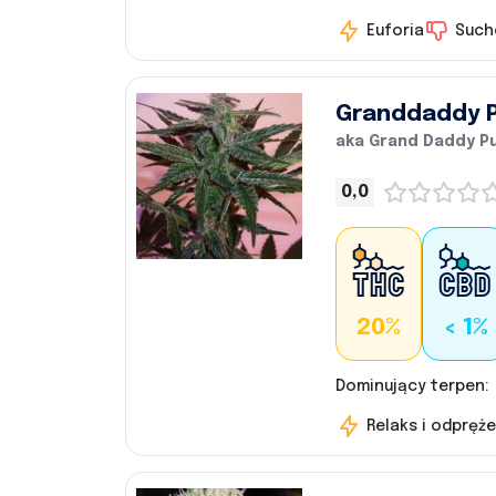
Euforia
Such
Granddaddy P
aka Grand Daddy P
0,0
20%
< 1%
Dominujący terpen:
Relaks i odpręże