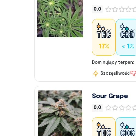
0,0
17%
< 1%
Dominujący terpen:
Szczęśliwość
Sour Grape
0,0