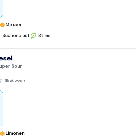
Mircen
Suchość ust
Stres
esel
Super Sour
(Brak ocen)
Limonen