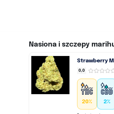
Nasiona i szczepy marih
Strawberry M
0,0
20%
2%