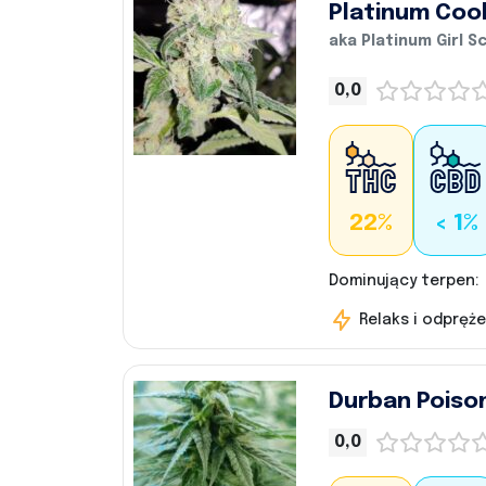
Platinum Coo
aka Platinum Girl 
0,0
22%
< 1%
Dominujący terpen:
Relaks i odpręże
Durban Poiso
0,0