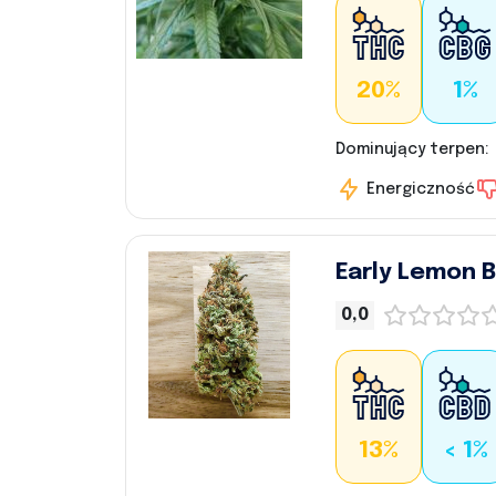
20%
1%
Dominujący terpen:
Energiczność
Early Lemon B
0,0
13%
< 1%