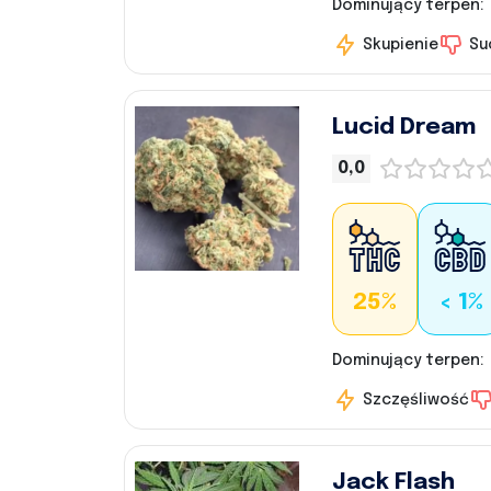
Dominujący terpen:
Skupienie
Su
Lucid Dream
0,0
25%
< 1%
Dominujący terpen:
Szczęśliwość
Jack Flash