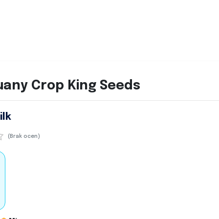
uany Crop King Seeds
ilk
(Brak ocen)