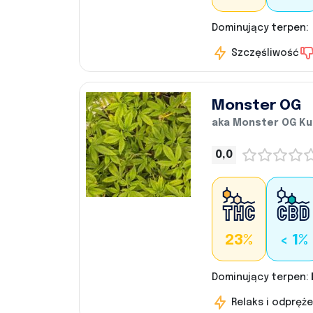
Dominujący terpen:
Szczęśliwość
Monster OG
aka Monster OG K
0,0
23%
< 1%
Dominujący terpen:
Relaks i odpręże