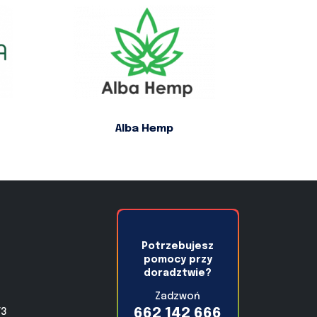
Alba Hemp
Potrzebujesz
pomocy przy
doradztwie?
Zadzwoń
662 142 666
/3