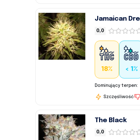
Jamaican Dr
0,0
18%
< 1%
Dominujący terpen:
Szczęśliwość
The Black
0,0