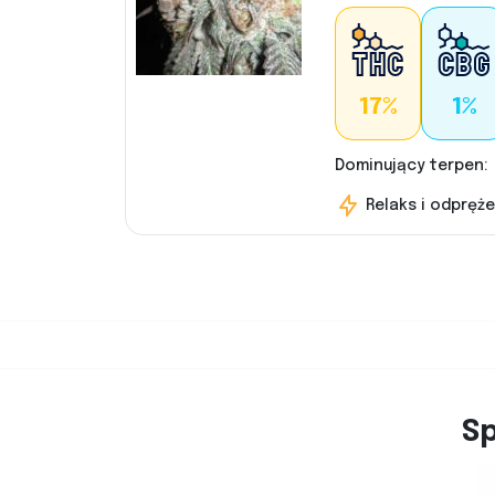
17%
1%
Dominujący terpen:
Relaks i odpręże
S