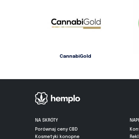
CannabiGold
NA SKRÓTY
NAP
Porównaj ceny CBD
Kon
Kosmetyki konopne
Rek