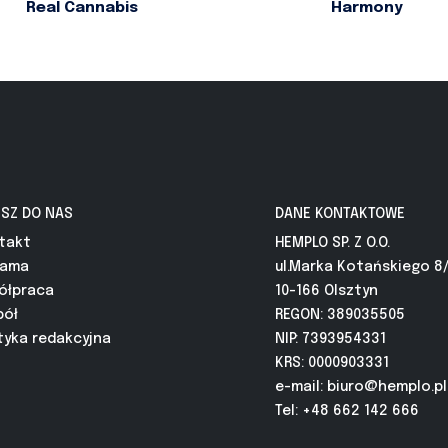
Real Cannabis
Harmony
ISZ DO NAS
DANE KONTAKTOWE
takt
HEMPLO SP. Z O.O.
lama
ul.Marka Kotańskiego 8
ółpraca
10-166 Olsztyn
pół
REGON: 389035505
tyka redakcyjna
NIP: 7393954331
KRS: 0000903331
e-mail:
biuro@hemplo.pl
Tel: +48 662 142 666