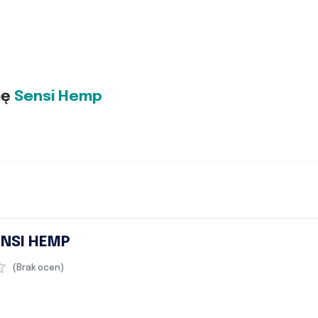
mę
Sensi Hemp
ENSI HEMP
(Brak ocen)