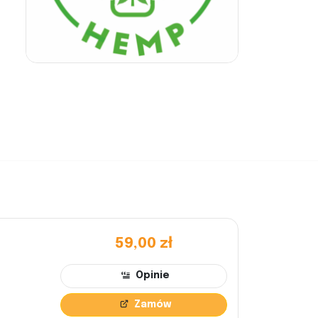
59,00 zł
Opinie
Zamów