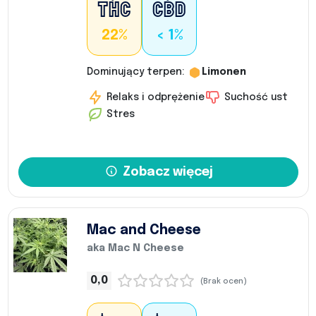
22%
< 1%
Dominujący terpen:
Limonen
Relaks i odprężenie
Suchość ust
Stres
Zobacz więcej
Mac and Cheese
aka Mac N Cheese
0,0
(Brak ocen)