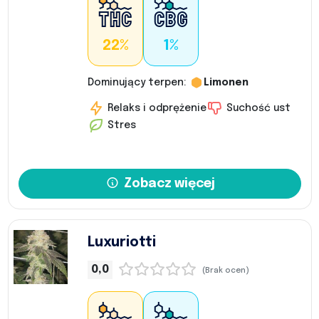
22%
1%
Dominujący terpen:
Limonen
Relaks i odprężenie
Suchość ust
Stres
Zobacz więcej
Luxuriotti
0,0
(Brak ocen)