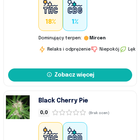
18%
1%
Dominujący terpen:
Mircen
Relaks i odprężenie
Niepokój
Lęk
Zobacz więcej
Black Cherry Pie
0,0
(Brak ocen)