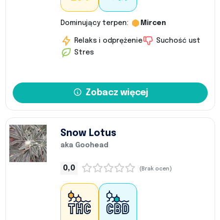
Dominujący terpen:
Mircen
Relaks i odprężenie
Suchość ust
Stres
Zobacz więcej
Snow Lotus
aka Goohead
0,0
(Brak ocen)