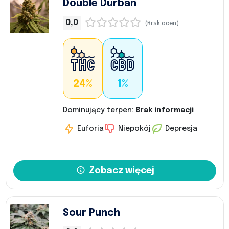
Double Durban
0,0
(Brak ocen)
24%
1%
Dominujący terpen:
Brak informacji
Euforia
Niepokój
Depresja
Zobacz więcej
Sour Punch