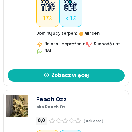
17%
< 1%
Dominujący terpen:
Mircen
Relaks i odprężenie
Suchość ust
Ból
Zobacz więcej
Peach Ozz
aka Peach Oz
0,0
(Brak ocen)