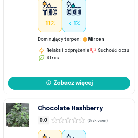
11%
< 1%
Dominujący terpen:
Mircen
Relaks i odprężenie
Suchość oczu
Stres
Zobacz więcej
Chocolate Hashberry
0,0
(Brak ocen)