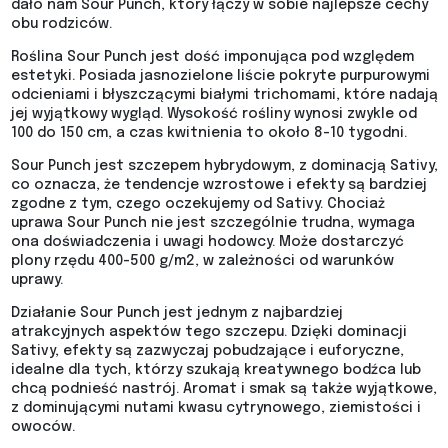
dało nam Sour Punch, który łączy w sobie najlepsze cechy
obu rodziców.
Roślina Sour Punch jest dość imponująca pod względem
estetyki. Posiada jasnozielone liście pokryte purpurowymi
odcieniami i błyszczącymi białymi trichomami, które nadają
jej wyjątkowy wygląd. Wysokość rośliny wynosi zwykle od
100 do 150 cm, a czas kwitnienia to około 8-10 tygodni.
Sour Punch jest szczepem hybrydowym, z dominacją Sativy,
co oznacza, że tendencje wzrostowe i efekty są bardziej
zgodne z tym, czego oczekujemy od Sativy. Chociaż
uprawa Sour Punch nie jest szczególnie trudna, wymaga
ona doświadczenia i uwagi hodowcy. Może dostarczyć
plony rzędu 400-500 g/m2, w zależności od warunków
uprawy.
Działanie Sour Punch jest jednym z najbardziej
atrakcyjnych aspektów tego szczepu. Dzięki dominacji
Sativy, efekty są zazwyczaj pobudzające i euforyczne,
idealne dla tych, którzy szukają kreatywnego bodźca lub
chcą podnieść nastrój. Aromat i smak są także wyjątkowe,
z dominującymi nutami kwasu cytrynowego, ziemistości i
owoców.