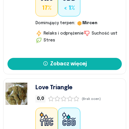
17%
< 1%
Dominujący terpen:
Mircen
Relaks i odprężenie
Suchość ust
Stres
Zobacz więcej
Love Triangle
0,0
(Brak ocen)