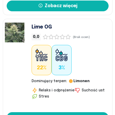
Zobacz więcej
Lime OG
0,0
(Brak ocen)
22%
3%
Dominujący terpen:
Limonen
Relaks i odprężenie
Suchość ust
Stres