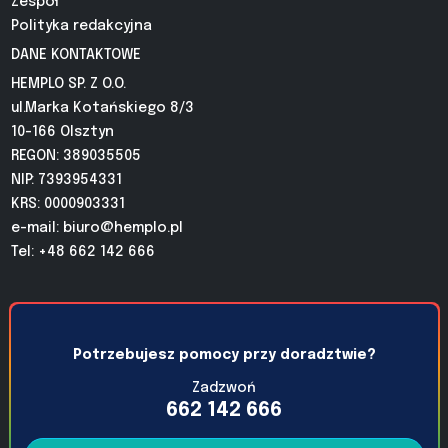
Zespół
Polityka redakcyjna
DANE KONTAKTOWE
HEMPLO SP. Z O.O.
ul.Marka Kotańskiego 8/3
10-166 Olsztyn
REGON: 389035505
NIP: 7393954331
KRS: 0000903331
e-mail:
biuro@hemplo.pl
Tel: +48 662 142 666
Potrzebujesz pomocy przy doradztwie?
Zadzwoń
662 142 666