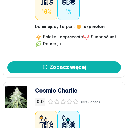
16%
1%
Dominujący terpen:
Terpinolen
Relaks i odprężenie
Suchość ust
Depresja
Zobacz więcej
Cosmic Charlie
0,0
(Brak ocen)