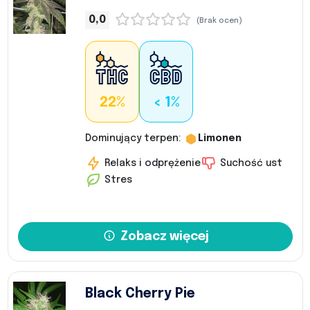
0,0
(Brak ocen)
22%
< 1%
Dominujący terpen:
Limonen
Relaks i odprężenie
Suchość ust
Stres
Zobacz więcej
Black Cherry Pie