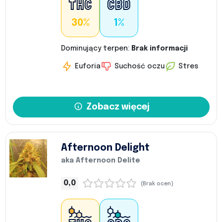
30%
1%
Dominujący terpen:
Brak informacji
Euforia
Suchość oczu
Stres
Zobacz więcej
Afternoon Delight
aka Afternoon Delite
0,0
(Brak ocen)