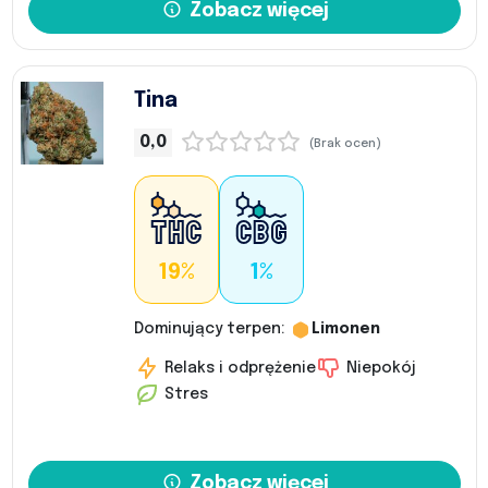
Zobacz więcej
Tina
0,0
(Brak ocen)
19%
1%
Dominujący terpen:
Limonen
Relaks i odprężenie
Niepokój
Stres
Zobacz więcej