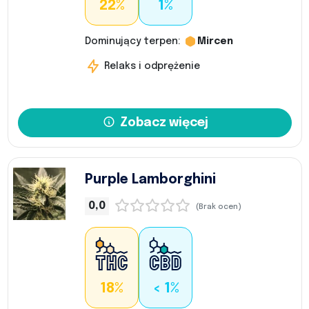
22%
1%
Dominujący terpen:
Mircen
Relaks i odprężenie
Zobacz więcej
Purple Lamborghini
0,0
(Brak ocen)
18%
< 1%