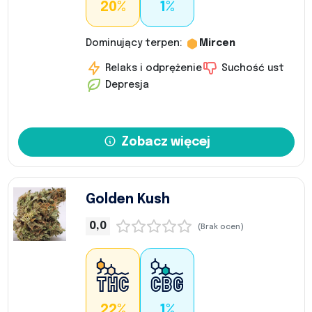
20%
1%
Dominujący terpen:
Mircen
Relaks i odprężenie
Suchość ust
Depresja
Zobacz więcej
Golden Kush
0,0
(Brak ocen)
22%
1%