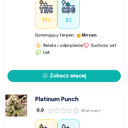
17%
1%
Dominujący terpen:
Mircen
Relaks i odprężenie
Suchość ust
Lęk
Zobacz więcej
Platinum Punch
0,0
(Brak ocen)