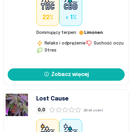
22%
< 1%
Dominujący terpen:
Limonen
Relaks i odprężenie
Suchość oczu
Stres
Zobacz więcej
Lost Cause
0,0
(Brak ocen)