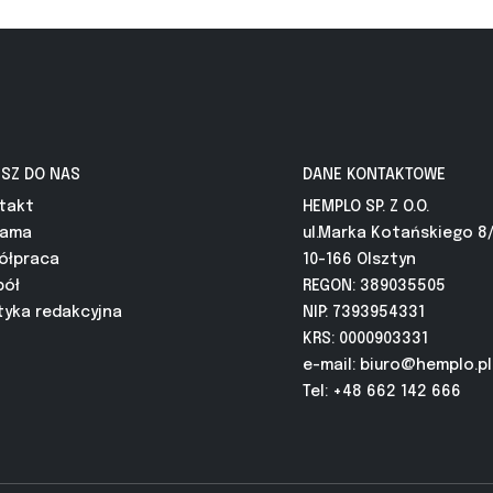
ISZ DO NAS
DANE KONTAKTOWE
takt
HEMPLO SP. Z O.O.
lama
ul.Marka Kotańskiego 8
ółpraca
10-166 Olsztyn
pół
REGON: 389035505
tyka redakcyjna
NIP: 7393954331
KRS: 0000903331
e-mail:
biuro@hemplo.pl
Tel: +48 662 142 666