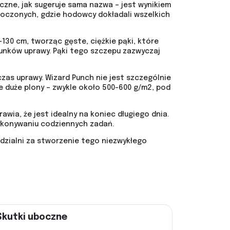
czne, jak sugeruje sama nazwa – jest wynikiem
noczonych, gdzie hodowcy dokładali wszelkich
-130 cm, tworząc gęste, ciężkie pąki, które
runków uprawy. Pąki tego szczepu zazwyczaj
zas uprawy. Wizard Punch nie jest szczególnie
 duże plony – zwykle około 500-600 g/m2, pod
awia, że jest idealny na koniec długiego dnia.
ykonywaniu codziennych zadań.
edzialni za stworzenie tego niezwykłego
Skutki uboczne