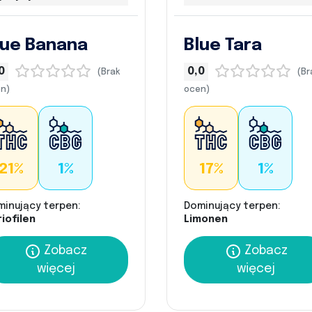
lue Banana
Blue Tara
0
0,0
(Brak
(Br
n)
ocen)
21%
1%
17%
1%
minujący terpen:
Dominujący terpen:
iofilen
Limonen
Zobacz
Zobacz
więcej
więcej