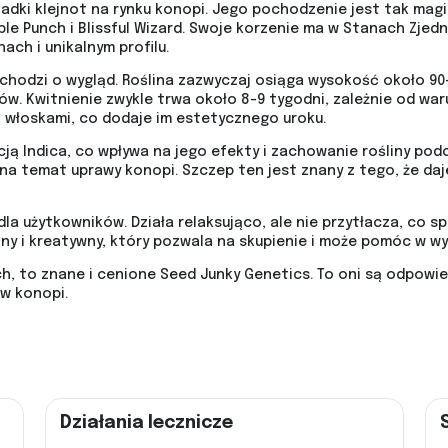
adki klejnot na rynku konopi. Jego pochodzenie jest tak magi
e Punch i Blissful Wizard. Swoje korzenie ma w Stanach Zjed
ach i unikalnym profilu.
i chodzi o wygląd. Roślina zazwyczaj osiąga wysokość około 90
ów. Kwitnienie zwykle trwa około 8-9 tygodni, zależnie od wa
 włoskami, co dodaje im estetycznego uroku.
ją Indica, co wpływa na jego efekty i zachowanie rośliny podc
 temat uprawy konopi. Szczep ten jest znany z tego, że daje
a użytkowników. Działa relaksująco, ale nie przytłacza, co spr
ny i kreatywny, który pozwala na skupienie i może pomóc w w
ch, to znane i cenione Seed Junky Genetics. To oni są odpowi
ów konopi.
Działania lecznicze