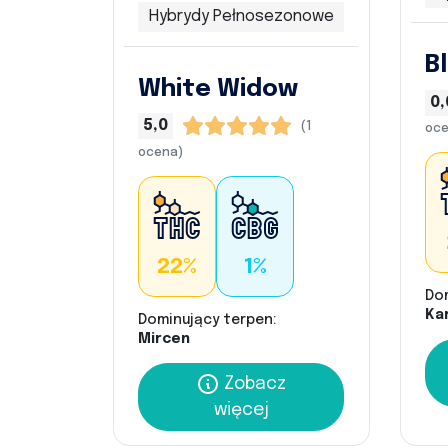
Hybrydy Pełnosezonowe
B
White Widow
0,
5,0
(1
oce
ocena)
22%
1%
Do
Kar
Dominujący terpen:
Mircen
Zobacz
więcej