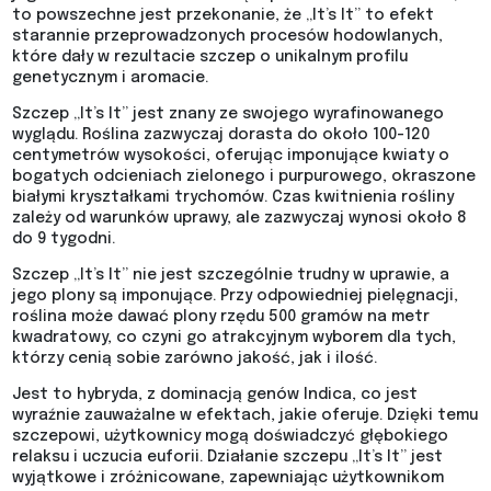
to powszechne jest przekonanie, że „It’s It” to efekt
starannie przeprowadzonych procesów hodowlanych,
które dały w rezultacie szczep o unikalnym profilu
genetycznym i aromacie.
Szczep „It’s It” jest znany ze swojego wyrafinowanego
wyglądu. Roślina zazwyczaj dorasta do około 100-120
centymetrów wysokości, oferując imponujące kwiaty o
bogatych odcieniach zielonego i purpurowego, okraszone
białymi kryształkami trychomów. Czas kwitnienia rośliny
zależy od warunków uprawy, ale zazwyczaj wynosi około 8
do 9 tygodni.
Szczep „It’s It” nie jest szczególnie trudny w uprawie, a
jego plony są imponujące. Przy odpowiedniej pielęgnacji,
roślina może dawać plony rzędu 500 gramów na metr
kwadratowy, co czyni go atrakcyjnym wyborem dla tych,
którzy cenią sobie zarówno jakość, jak i ilość.
Jest to hybryda, z dominacją genów Indica, co jest
wyraźnie zauważalne w efektach, jakie oferuje. Dzięki temu
szczepowi, użytkownicy mogą doświadczyć głębokiego
relaksu i uczucia euforii. Działanie szczepu „It’s It” jest
wyjątkowe i zróżnicowane, zapewniając użytkownikom