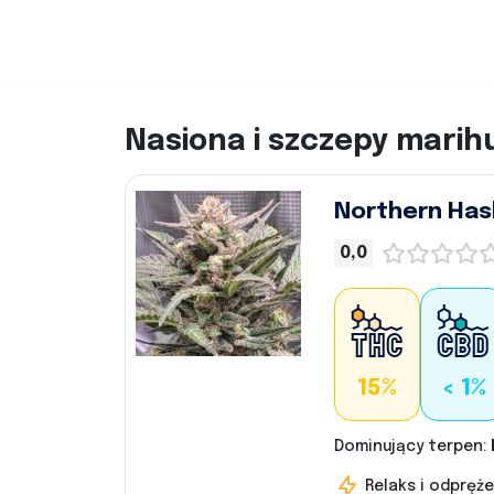
Nasiona i szczepy mari
Northern Has
0,0
15%
< 1%
Dominujący terpen:
Relaks i odpręże