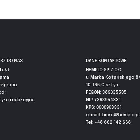
ISZ DO NAS
DANE KONTAKTOWE
takt
HEMPLO SP. Z O.O.
lama
ul.Marka Kotańskiego 8
ółpraca
10-166 Olsztyn
pół
REGON: 389035505
tyka redakcyjna
NIP: 7393954331
KRS: 0000903331
e-mail:
biuro@hemplo.pl
Tel: +48 662 142 666