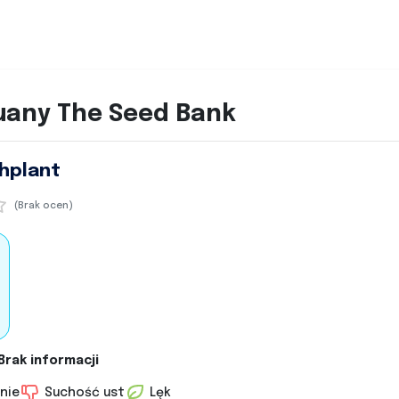
huany The Seed Bank
hplant
(Brak ocen)
Brak informacji
nie
Suchość ust
Lęk