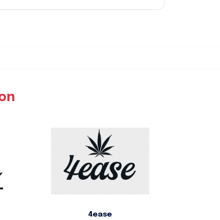
ion
4ease