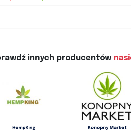
prawdź innych producentów
nas
HempKing
Konopny Market